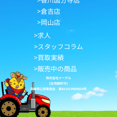
>倉吉店
>岡山店
>求人
>スタッフコラム
>買取実績
>販売中の商品
株式会社イーグル
【古物商許可】
兵庫県公安委員会 第631619900030号