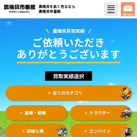
農機具を高く売るなら
農機具市番館
農機具買取実績
店舗紹介
ご依頼いただき
買取実績
ありがとうございます
コラム・スタッフブログ
買取実績選択
取り扱い商品
全てのカテゴリ
販売中の農機具
よく頂く質問
重機・建機
トラクター
お問い合わせ
田植え機
コンバイン