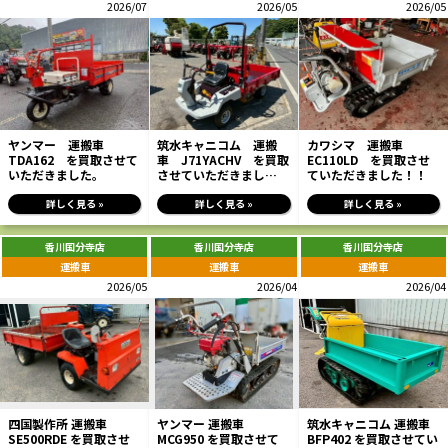
2026/07
2026/05
2026/05
ヤンマー 運搬車
筑水キャニコム 運搬
カワシマ 運搬車
TDA162 を買取させて
車 J71YACHV を買取
EC110LD を買取させ
いただきました。
させていただきまし
ていただきました！！
た！！
詳しく見る »
詳しく見る »
詳しく見る »
香川国分寺店
香川国分寺店
香川国分寺店
運搬車
運搬車
運搬車
2026/05
2026/04
2026/04
四国製作所 運搬車
ヤンマー 運搬車
筑水キャニコム 運搬車
SE500RDE を買取させ
MCG950 を買取させて
BFP402 を買取させてい