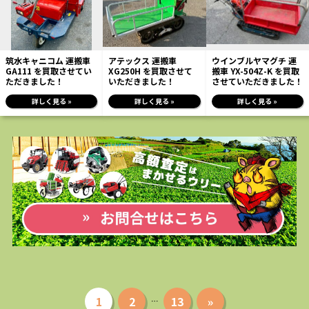
筑水キャニコム 運搬車
アテックス 運搬車
ウインブルヤマグチ 運
GA111 を買取させてい
XG250H を買取させて
搬車 YX-504Z-K を買取
ただきました！
いただきました！
させていただきました！
詳しく見る »
詳しく見る »
詳しく見る »
1
2
13
»
…