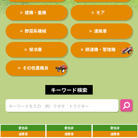
求人
建機・重機
モア
野菜系機械
運搬車
保冷庫
耕運機・管理機
その他農機具
キーワード検索
倉吉店
倉吉店
倉吉店
運搬車
運搬車
運搬車