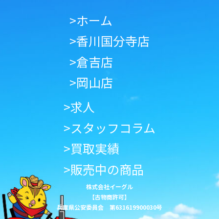
>ホーム
>香川国分寺店
>倉吉店
>岡山店
>求人
>スタッフコラム
>買取実績
>販売中の商品
株式会社イーグル
【古物商許可】
兵庫県公安委員会 第631619900030号