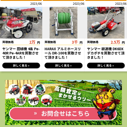
2023/06
2023/06
2023/06
2万
3千
2.5万
買取価格
買取価格
買取価格
円
円
円
ヤンマー 田植機 4条 Pe-
HARAX アルミホースリ
ヤンマー 耕運機 DK6DX
40R Pe-4ARを買取させ
ール DR-100を買取させ
デカポチを買取させて頂
て頂きました！
て頂きました！
きました！
詳しく見る »
詳しく見る »
詳しく見る »