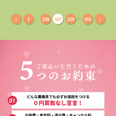
«
1
226
227
228
262
»
…
…