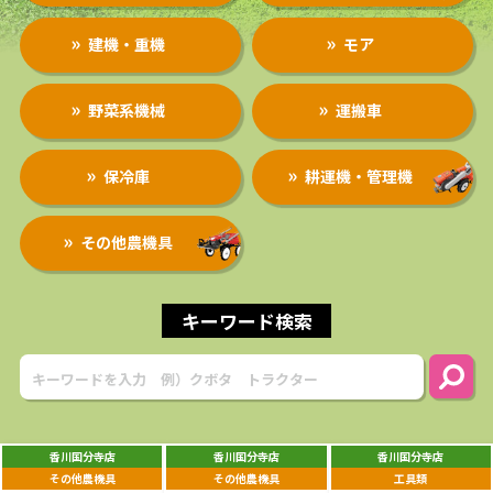
求人
建機・重機
モア
野菜系機械
運搬車
保冷庫
耕運機・管理機
その他農機具
キーワード検索
香川国分寺店
香川国分寺店
香川国分寺店
その他農機具
その他農機具
工具類