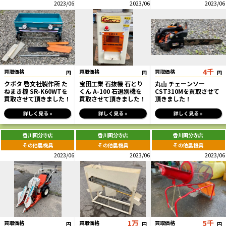
2023/06
2023/06
2023/06
4千
買取価格
買取価格
買取価格
円
円
円
クボタ 啓文社製作所 た
宝田工業 石抜機 石とり
丸山 チェーンソー
ねまき機 SR-K60WTを
くん A-100 石選別機を
CST310Mを買取させて
買取させて頂きました！
買取させて頂きました！
頂きました！
詳しく見る »
詳しく見る »
詳しく見る »
香川国分寺店
香川国分寺店
香川国分寺店
その他農機具
その他農機具
その他農機具
2023/06
2023/06
2023/06
1万
5千
買取価格
買取価格
買取価格
円
円
円