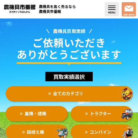
農機具を高く売るなら
農機具市番館
農機具買取実績
店舗紹介
ご依頼いただき
買取実績
ありがとうございます
コラム・スタッフブログ
買取実績選択
取り扱い商品
全てのカテゴリ
販売中の農機具
よく頂く質問
重機・建機
トラクター
お問い合わせ
田植え機
コンバイン