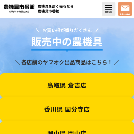
農機具を高く売るなら
農機具市番館
お買い得が盛りだくさん
店舗紹介
販売中の農機具
買取実績
＼ 各店舗のヤフオク出品商品はこちら！ ／
コラム・スタッフブログ
取り扱い商品
鳥取県 倉吉店
販売中の農機具
よく頂く質問
香川県 国分寺店
お問い合わせ
岡山県 岡山店