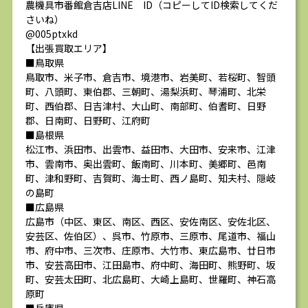
農機具市番館倉吉店LINE ID（コピーしてID検索してくだ
さいね）
@005ptxkd
【出張買取エリア】
■鳥取県
鳥取市、米子市、倉吉市、境港市、岩美町、若桜町、智頭
町、八頭町、東伯郡、三朝町、湯梨浜町、琴浦町、北栄
町、西伯郡、日吉津村、大山町、南部町、伯耆町、日野
郡、日南町、日野町、江府町
■島根県
松江市、浜田市、出雲市、益田市、大田市、安来市、江津
市、雲南市、奥出雲町、飯南町、川本町、美郷町、邑南
町、津和野町、吉賀町、海士町、西ノ島町、知夫村、隠岐
の島町
■広島県
広島市（中区、東区、南区、西区、安佐南区、安佐北区、
安芸区、佐伯区）、呉市、竹原市、三原市、尾道市、福山
市、府中市、三次市、庄原市、大竹市、東広島市、廿日市
市、安芸高田市、江田島市、府中町、海田町、熊野町、坂
町、安芸太田町、北広島町、大崎上島町、世羅町、神石高
原町