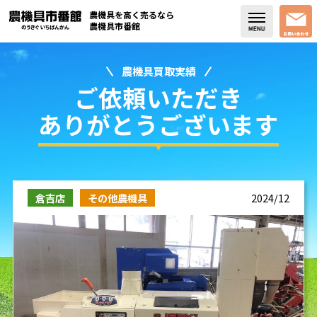
農機具を高く売るなら
農機具市番館
農機具買取実績
店舗紹介
ご依頼いただき
買取実績
ありがとうございます
コラム・スタッフブログ
取り扱い商品
倉吉店
その他農機具
2024/12
販売中の農機具
よく頂く質問
お問い合わせ