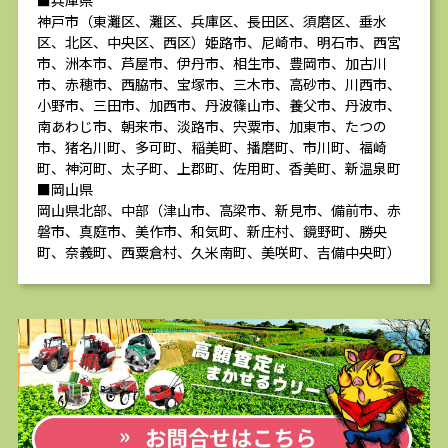
■兵庫県
神戸市（東灘区、灘区、兵庫区、長田区、須磨区、垂水
区、北区、中央区、西区）姫路市、尼崎市、明石市、西宮
市、洲本市、芦屋市、伊丹市、相生市、豊岡市、加古川
市、赤穂市、西脇市、宝塚市、三木市、高砂市、川西市、
小野市、三田市、加西市、丹波篠山市、養父市、丹波市、
南あわじ市、朝来市、淡路市、宍粟市、加東市、たつの
市、猪名川町、多可町、稲美町、播磨町、市川町、福崎
町、神河町、太子町、上郡町、佐用町、香美町、新温泉町
■岡山県
岡山県北部、中部（津山市、高梁市、新見市、備前市、赤
磐市、真庭市、美作市、和気町、新庄村、鏡野町、勝央
町、奈義町、西粟倉村、久米南町、美咲町、吉備中央町）