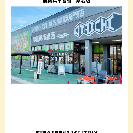
農機具市番館
桑名店
三重県桑名市陽だまりの丘8丁目103