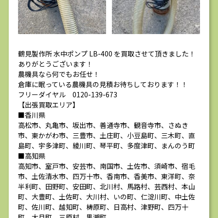
鶴見製作所 水中ポンプ LB-400 を買取させて頂きました！
ありがとうございます！
農機具なら何でもお任せ！
倉庫に眠っている農機具の見積お待ちしております！！
フリーダイヤル 0120-139-673
【出張買取エリア】
■香川県
高松市、丸亀市、坂出市、善通寺市、観音寺市、さぬき
市、東かがわ市、三豊市、土庄町、小豆島町、三木町、直
島町、宇多津町、綾川町、琴平町、多度津町、まんのう町
■高知県
高知市、室戸市、安芸市、南国市、土佐市、須崎市、宿毛
市、土佐清水市、四万十市、香南市、香美市、東洋町、奈
半利町、田野町、安田町、北川村、馬路村、芸西村、本山
町、大豊町、土佐町、大川村、いの町、仁淀川町、中土佐
町、佐川町、越知町、梼原町、日高村、津野町、四万十
町、大月町、三原村、黒潮町