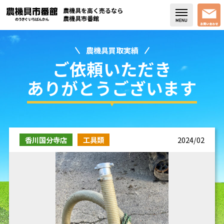
農機具を高く売るなら
農機具市番館
農機具買取実績
店舗紹介
ご依頼いただき
買取実績
ありがとうございます
コラム・スタッフブログ
取り扱い商品
香川国分寺店
工具類
2024/02
販売中の農機具
よく頂く質問
お問い合わせ