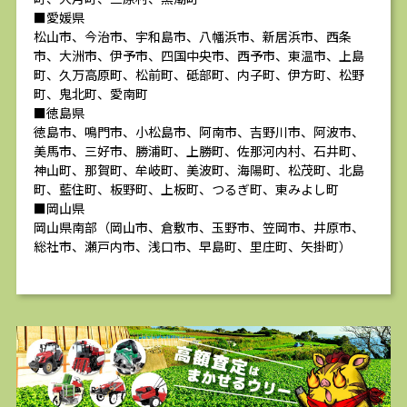
■愛媛県
松山市、今治市、宇和島市、八幡浜市、新居浜市、西条
市、大洲市、伊予市、四国中央市、西予市、東温市、上島
町、久万高原町、松前町、砥部町、内子町、伊方町、松野
町、鬼北町、愛南町
■徳島県
徳島市、鳴門市、小松島市、阿南市、吉野川市、阿波市、
美馬市、三好市、勝浦町、上勝町、佐那河内村、石井町、
神山町、那賀町、牟岐町、美波町、海陽町、松茂町、北島
町、藍住町、板野町、上板町、つるぎ町、東みよし町
■岡山県
岡山県南部（岡山市、倉敷市、玉野市、笠岡市、井原市、
総社市、瀬戸内市、浅口市、早島町、里庄町、矢掛町）