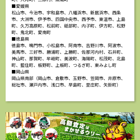
■愛媛県
松山市、今治市、宇和島市、八幡浜市、新居浜市、西条
市、大洲市、伊予市、四国中央市、西予市、東温市、上島
町、久万高原町、松前町、砥部町、内子町、伊方町、松野
町、鬼北町、愛南町
■徳島県
徳島市、鳴門市、小松島市、阿南市、吉野川市、阿波市、
美馬市、三好市、勝浦町、上勝町、佐那河内村、石井町、
神山町、那賀町、牟岐町、美波町、海陽町、松茂町、北島
町、藍住町、板野町、上板町、つるぎ町、東みよし町
■岡山県
岡山県南部（岡山市、倉敷市、玉野市、笠岡市、井原市、
総社市、瀬戸内市、浅口市、早島町、里庄町、矢掛町）