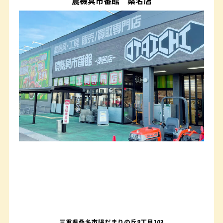
農機具市番館
桑名店
三重県桑名市陽だまりの丘8丁目103