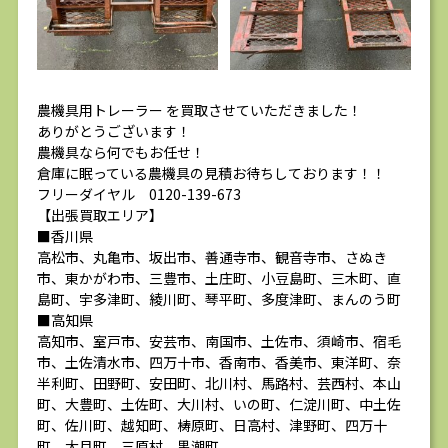
農機具用トレーラー を買取させていただきました！
ありがとうございます！
農機具なら何でもお任せ！
倉庫に眠っている農機具の見積お待ちしております！！
フリーダイヤル 0120-139-673
【出張買取エリア】
■香川県
高松市、丸亀市、坂出市、善通寺市、観音寺市、さぬき
市、東かがわ市、三豊市、土庄町、小豆島町、三木町、直
島町、宇多津町、綾川町、琴平町、多度津町、まんのう町
■高知県
高知市、室戸市、安芸市、南国市、土佐市、須崎市、宿毛
市、土佐清水市、四万十市、香南市、香美市、東洋町、奈
半利町、田野町、安田町、北川村、馬路村、芸西村、本山
町、大豊町、土佐町、大川村、いの町、仁淀川町、中土佐
町、佐川町、越知町、梼原町、日高村、津野町、四万十
町、大月町、三原村、黒潮町