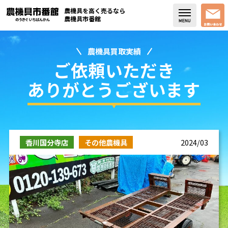
農機具を高く売るなら
農機具市番館
農機具買取実績
店舗紹介
ご依頼いただき
買取実績
ありがとうございます
コラム・スタッフブログ
取り扱い商品
香川国分寺店
その他農機具
2024/03
販売中の農機具
よく頂く質問
お問い合わせ