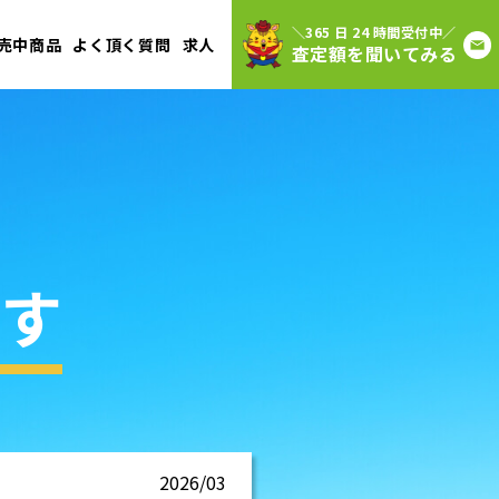
＼365 日 24 時間受付中／
売中商品
よく頂く質問
求人
査定額を聞いてみる
す
2026/03