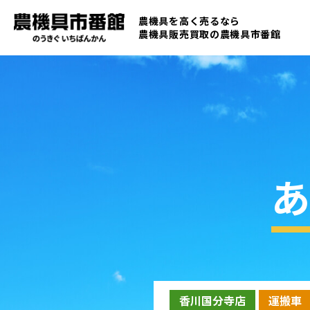
農機具を高く売るなら
農機具販売買取の
農機具市番館
あ
香川国分寺店
運搬車