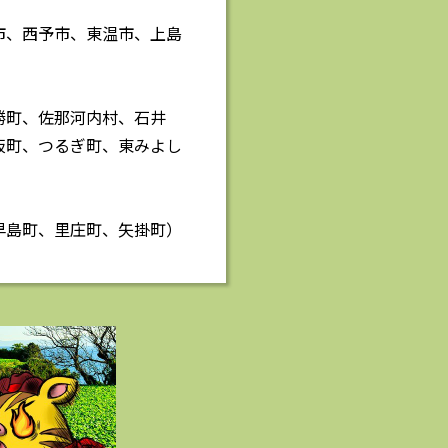
市、西予市、東温市、上島
勝町、佐那河内村、石井
板町、つるぎ町、東みよし
早島町、里庄町、矢掛町）