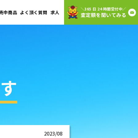
＼365 日 24 時間受付中／
売中商品
よく頂く質問
求人
査定額を聞いてみる
す
2023/08