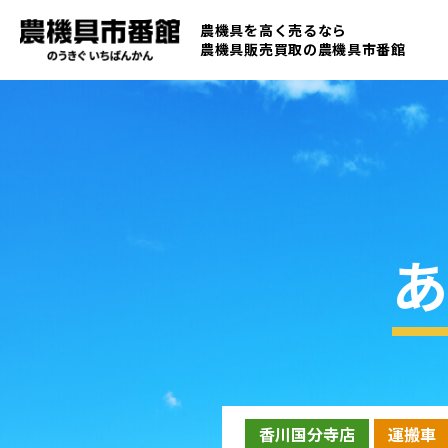
農機具を高く売るなら
農機具販売買取の
農機具市番館
あ
香川国分寺店
運搬車