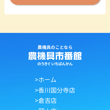
農機具のことなら
>ホーム
>香川国分寺店
>倉吉店