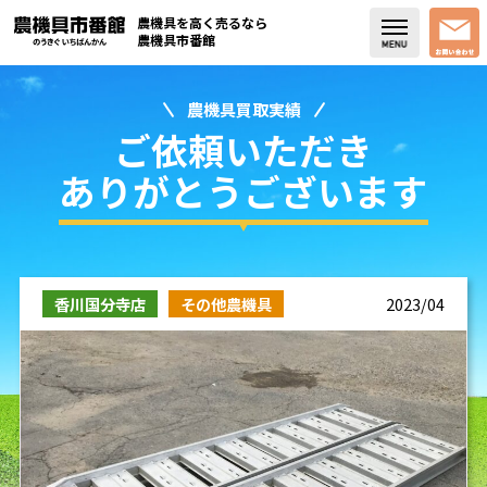
農機具を高く売るなら
農機具市番館
農機具買取実績
店舗紹介
ご依頼いただき
買取実績
ありがとうございます
コラム・スタッフブログ
取り扱い商品
香川国分寺店
その他農機具
2023/04
販売中の農機具
よく頂く質問
お問い合わせ