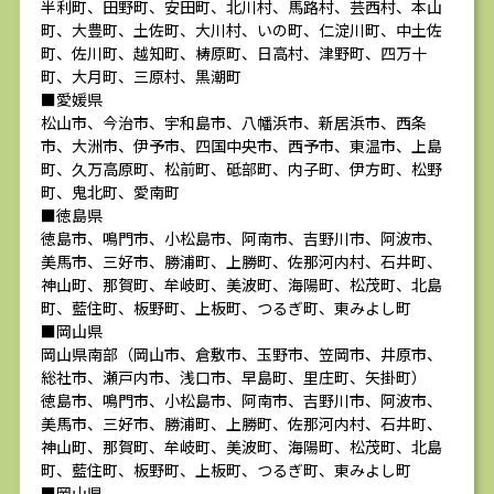
半利町、田野町、安田町、北川村、馬路村、芸西村、本山
町、大豊町、土佐町、大川村、いの町、仁淀川町、中土佐
町、佐川町、越知町、梼原町、日高村、津野町、四万十
町、大月町、三原村、黒潮町
■愛媛県
松山市、今治市、宇和島市、八幡浜市、新居浜市、西条
市、大洲市、伊予市、四国中央市、西予市、東温市、上島
町、久万高原町、松前町、砥部町、内子町、伊方町、松野
町、鬼北町、愛南町
■徳島県
徳島市、鳴門市、小松島市、阿南市、吉野川市、阿波市、
美馬市、三好市、勝浦町、上勝町、佐那河内村、石井町、
神山町、那賀町、牟岐町、美波町、海陽町、松茂町、北島
町、藍住町、板野町、上板町、つるぎ町、東みよし町
■岡山県
岡山県南部（岡山市、倉敷市、玉野市、笠岡市、井原市、
総社市、瀬戸内市、浅口市、早島町、里庄町、矢掛町）
徳島市、鳴門市、小松島市、阿南市、吉野川市、阿波市、
美馬市、三好市、勝浦町、上勝町、佐那河内村、石井町、
神山町、那賀町、牟岐町、美波町、海陽町、松茂町、北島
町、藍住町、板野町、上板町、つるぎ町、東みよし町
■岡山県