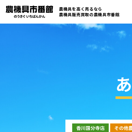
農機具を高く売るなら
農機具販売買取の
農機具市番館
あ
香川国分寺店
その他