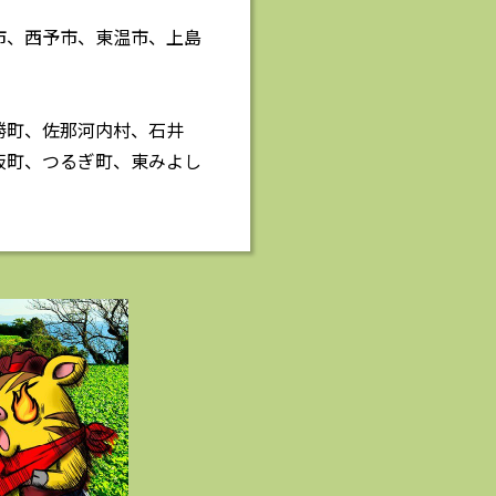
市、西予市、東温市、上島
勝町、佐那河内村、石井
板町、つるぎ町、東みよし