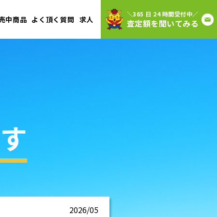
＼365 日 24 時間受付中／
売中商品
よく頂く質問
求人
査定額を聞いてみる
す
2026/05