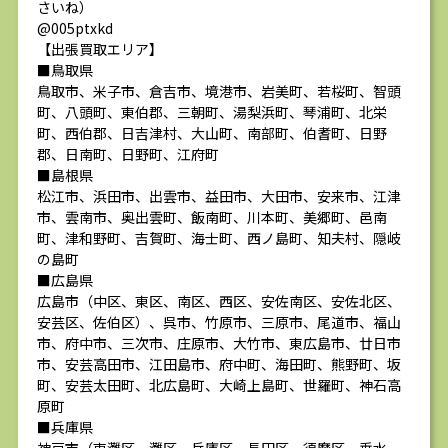
さいね）
@005ptxkd
【出張買取エリア】
■鳥取県
鳥取市、米子市、倉吉市、境港市、岩美町、若桜町、智頭
町、八頭町、東伯郡、三朝町、湯梨浜町、琴浦町、北栄
町、西伯郡、日吉津村、大山町、南部町、伯耆町、日野
郡、日南町、日野町、江府町
■島根県
松江市、浜田市、出雲市、益田市、大田市、安来市、江津
市、雲南市、奥出雲町、飯南町、川本町、美郷町、邑南
町、津和野町、吉賀町、海士町、西ノ島町、知夫村、隠岐
の島町
■広島県
広島市（中区、東区、南区、西区、安佐南区、安佐北区、
安芸区、佐伯区）、呉市、竹原市、三原市、尾道市、福山
市、府中市、三次市、庄原市、大竹市、東広島市、廿日市
市、安芸高田市、江田島市、府中町、海田町、熊野町、坂
町、安芸太田町、北広島町、大崎上島町、世羅町、神石高
原町
■兵庫県