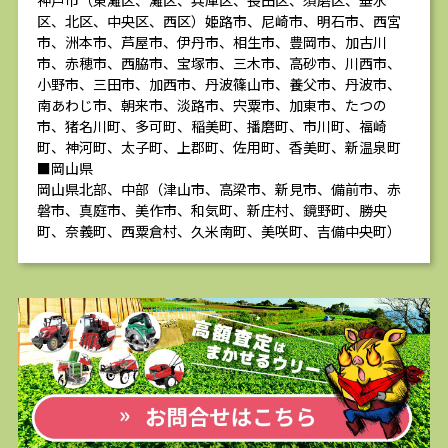
神戸市（東灘区、灘区、兵庫区、長田区、須磨区、垂水
区、北区、中央区、西区）姫路市、尼崎市、明石市、西宮
市、洲本市、芦屋市、伊丹市、相生市、豊岡市、加古川
市、赤穂市、西脇市、宝塚市、三木市、高砂市、川西市、
小野市、三田市、加西市、丹波篠山市、養父市、丹波市、
南あわじ市、朝来市、淡路市、宍粟市、加東市、たつの
市、猪名川町、多可町、稲美町、播磨町、市川町、福崎
町、神河町、太子町、上郡町、佐用町、香美町、新温泉町
■岡山県
岡山県北部、中部（津山市、高梁市、新見市、備前市、赤
磐市、真庭市、美作市、和気町、新庄村、鏡野町、勝央
町、奈義町、西粟倉村、久米南町、美咲町、吉備中央町）