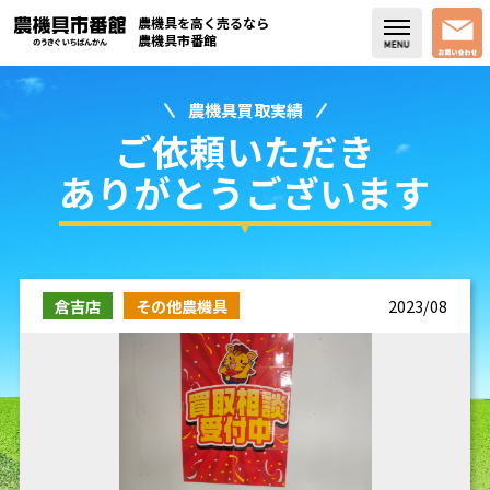
農機具を高く売るなら
農機具市番館
農機具買取実績
店舗紹介
ご依頼いただき
買取実績
ありがとうございます
コラム・スタッフブログ
取り扱い商品
倉吉店
その他農機具
2023/08
販売中の農機具
よく頂く質問
お問い合わせ