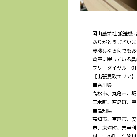
岡山農栄社 搬送機 
ありがとうございま
農機具なら何でもお
倉庫に眠っている農
フリーダイヤル 0120
【出張買取エリア】
■香川県
高松市、丸亀市、坂
三木町、直島町、宇
■高知県
高知市、室戸市、安
市、東洋町、奈半利
村、いの町、仁淀川