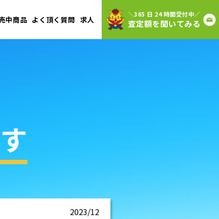
＼365 日 24 時間受付中／
売中商品
よく頂く質問
求人
査定額を聞いてみる
す
2023/12