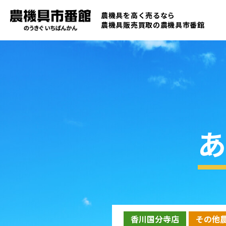
農機具を高く売るなら
農機具販売買取の
農機具市番館
あ
香川国分寺店
その他