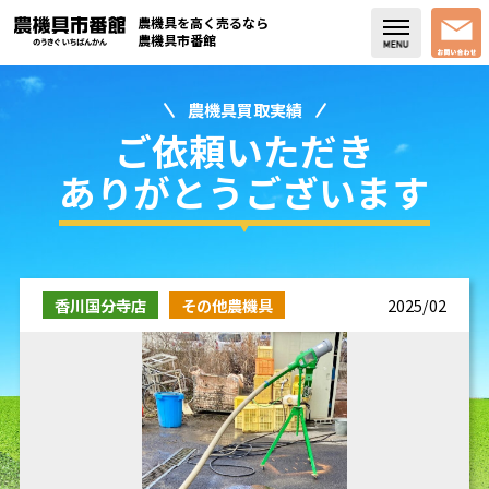
農機具を高く売るなら
農機具市番館
農機具買取実績
店舗紹介
ご依頼いただき
買取実績
ありがとうございます
コラム・スタッフブログ
取り扱い商品
香川国分寺店
その他農機具
2025/02
販売中の農機具
よく頂く質問
お問い合わせ