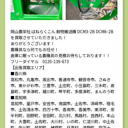
岡山農栄社 ばねらくこん 穀物搬送機 DCM3-2B DCM6-2B
を買取させていただきました！
ありがとうございます！
農機具なら何でもお任せ！
倉庫に眠っている農機具の見積お待ちしております！！
フリーダイヤル 0120-139-673
【出張買取エリア】
■香川県
高松市、丸亀市、坂出市、善通寺市、観音寺市、さぬき
市、東かがわ市、三豊市、土庄町、小豆島町、三木町、直
島町、宇多津町、綾川町、琴平町、多度津町、まんのう町
■高知県
高知市、室戸市、安芸市、南国市、土佐市、須崎市、宿毛
市、土佐清水市、四万十市、香南市、香美市、東洋町、奈
半利町、田野町、安田町、北川村、馬路村、芸西村、本山
町、大豊町、土佐町、大川村、いの町、仁淀川町、中土佐
町、佐川町、越知町、梼原町、日高村、津野町、四万十