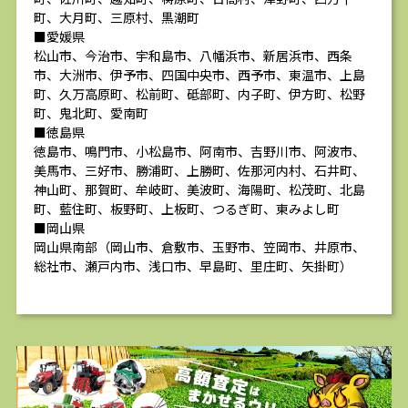
町、大月町、三原村、黒潮町
■愛媛県
松山市、今治市、宇和島市、八幡浜市、新居浜市、西条
市、大洲市、伊予市、四国中央市、西予市、東温市、上島
町、久万高原町、松前町、砥部町、内子町、伊方町、松野
町、鬼北町、愛南町
■徳島県
徳島市、鳴門市、小松島市、阿南市、吉野川市、阿波市、
美馬市、三好市、勝浦町、上勝町、佐那河内村、石井町、
神山町、那賀町、牟岐町、美波町、海陽町、松茂町、北島
町、藍住町、板野町、上板町、つるぎ町、東みよし町
■岡山県
岡山県南部（岡山市、倉敷市、玉野市、笠岡市、井原市、
総社市、瀬戸内市、浅口市、早島町、里庄町、矢掛町）