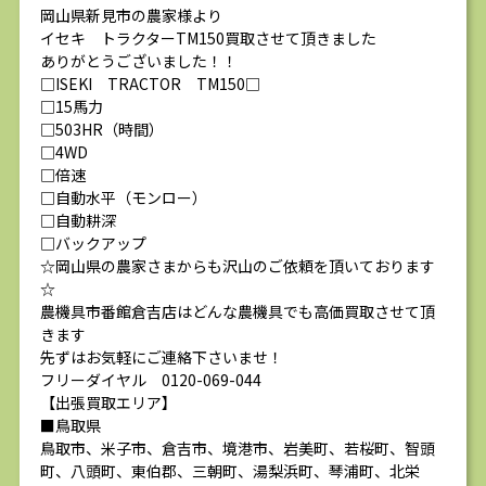
岡山県新見市の農家様より
イセキ トラクターTM150買取させて頂きました
ありがとうございました！！
□ISEKI TRACTOR TM150□
□15馬力
□503HR（時間）
□4WD
□倍速
□自動水平（モンロー）
□自動耕深
□バックアップ
☆岡山県の農家さまからも沢山のご依頼を頂いております
☆
農機具市番館倉吉店はどんな農機具でも高価買取させて頂
きます
先ずはお気軽にご連絡下さいませ！
フリーダイヤル 0120-069-044
【出張買取エリア】
■鳥取県
鳥取市、米子市、倉吉市、境港市、岩美町、若桜町、智頭
町、八頭町、東伯郡、三朝町、湯梨浜町、琴浦町、北栄