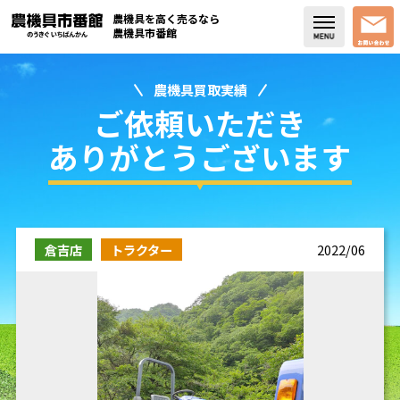
農機具を高く売るなら
農機具市番館
農機具買取実績
店舗紹介
ご依頼いただき
買取実績
ありがとうございます
コラム・スタッフブログ
取り扱い商品
倉吉店
トラクター
2022/06
販売中の農機具
よく頂く質問
お問い合わせ