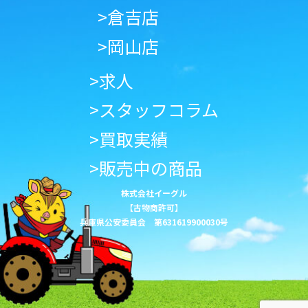
>倉吉店
>岡山店
>求人
>スタッフコラム
>買取実績
>販売中の商品
株式会社イーグル
【古物商許可】
兵庫県公安委員会 第631619900030号