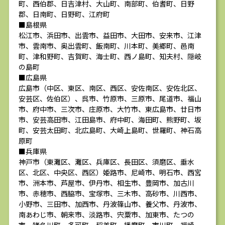
町、西伯郡、日吉津村、大山町、南部町、伯耆町、日野
郡、日南町、日野町、江府町
■島根県
松江市、浜田市、出雲市、益田市、大田市、安来市、江津
市、雲南市、奥出雲町、飯南町、川本町、美郷町、邑南
町、津和野町、吉賀町、海士町、西ノ島町、知夫村、隠岐
の島町
■広島県
広島市（中区、東区、南区、西区、安佐南区、安佐北区、
安芸区、佐伯区）、呉市、竹原市、三原市、尾道市、福山
市、府中市、三次市、庄原市、大竹市、東広島市、廿日市
市、安芸高田市、江田島市、府中町、海田町、熊野町、坂
町、安芸太田町、北広島町、大崎上島町、世羅町、神石高
原町
■兵庫県
神戸市（東灘区、灘区、兵庫区、長田区、須磨区、垂水
区、北区、中央区、西区）姫路市、尼崎市、明石市、西宮
市、洲本市、芦屋市、伊丹市、相生市、豊岡市、加古川
市、赤穂市、西脇市、宝塚市、三木市、高砂市、川西市、
小野市、三田市、加西市、丹波篠山市、養父市、丹波市、
南あわじ市、朝来市、淡路市、宍粟市、加東市、たつの