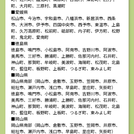
町、大月町、三原村、黒潮町
■愛媛県
松山市、今治市、宇和島市、八幡浜市、新居浜市、西条
市、大洲市、伊予市、四国中央市、西予市、東温市、上島
町、久万高原町、松前町、砥部町、内子町、伊方町、松野
町、鬼北町、愛南町
■徳島県
徳島市、鳴門市、小松島市、阿南市、吉野川市、阿波市、
美馬市、三好市、勝浦町、上勝町、佐那河内村、石井町、
神山町、那賀町、牟岐町、美波町、海陽町、松茂町、北島
町、藍住町、板野町、上板町、つるぎ町、東みよし町
■岡山県
岡山県南部（岡山市、倉敷市、玉野市、笠岡市、井原市、
総社市、瀬戸内市、浅口市、早島町、里庄町、矢掛町）
徳島市、鳴門市、小松島市、阿南市、吉野川市、阿波市、
美馬市、三好市、勝浦町、上勝町、佐那河内村、石井町、
神山町、那賀町、牟岐町、美波町、海陽町、松茂町、北島
町、藍住町、板野町、上板町、つるぎ町、東みよし町
■岡山県
岡山県南部（岡山市、倉敷市、玉野市、笠岡市、井原市、
総社市、瀬戸内市、浅口市、早島町、里庄町、矢掛町）