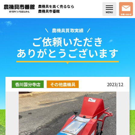
農機具を高く売るなら
農機具市番館
農機具買取実績
店舗紹介
ご依頼いただき
買取実績
ありがとうございます
コラム・スタッフブログ
取り扱い商品
香川国分寺店
その他農機具
2023/12
販売中の農機具
よく頂く質問
お問い合わせ