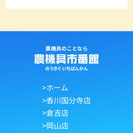
農機具のことなら
>ホーム
>香川国分寺店
>倉吉店
>岡山店