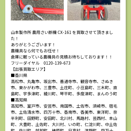
山本製作所 農用さい断機 CX-161 を買取させて頂きまし
た！
ありがとうございます！
農機具なら何でもお任せ！
倉庫に眠っている農機具の見積お待ちしております！！
フリーダイヤル 0120-139-673
【出張買取エリア】
■香川県
高松市、丸亀市、坂出市、善通寺市、観音寺市、さぬき
市、東かがわ市、三豊市、土庄町、小豆島町、三木町、直
島町、宇多津町、綾川町、琴平町、多度津町、まんのう町
■高知県
高知市、室戸市、安芸市、南国市、土佐市、須崎市、宿毛
市、土佐清水市、四万十市、香南市、香美市、東洋町、奈
半利町、田野町、安田町、北川村、馬路村、芸西村、本山
町、大豊町、土佐町、大川村、いの町、仁淀川町、中土佐
町、佐川町、越知町、梼原町、日高村、津野町、四万十