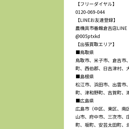
【フリーダイヤル】
0120-069-044
【LINEお友達登録】
農機具市番館倉吉店LINE
@005ptxkd
【出張買取エリア】
■鳥取県
鳥取市、米子市、倉吉市
町、西伯郡、日吉津村、
■島根県
松江市、浜田市、出雲市
町、津和野町、吉賀町、
■広島県
広島市（中区、東区、南
山市、府中市、三次市、
町、坂町、安芸太田町、