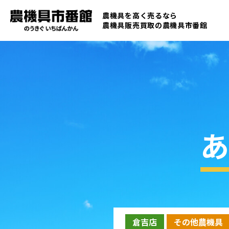
農機具を高く売るなら
農機具販売買取の
農機具市番館
あ
倉吉店
その他農機具