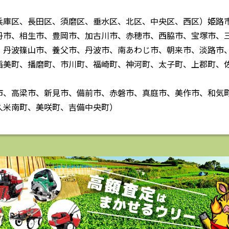
兵庫区、長田区、須磨区、垂水区、北区、中央区、西区）姫路
丹市、相生市、豊岡市、加古川市、赤穂市、西脇市、宝塚市、
、丹波篠山市、養父市、丹波市、南あわじ市、朝来市、淡路市
稲美町、播磨町、市川町、福崎町、神河町、太子町、上郡町、
市、高梁市、新見市、備前市、赤磐市、真庭市、美作市、和気
久米南町、美咲町、吉備中央町）