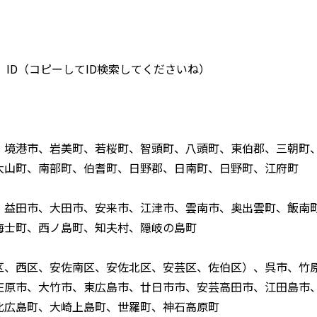
 ID（コピーしてID検索してくださいね）
、境港市、岩美町、若桜町、智頭町、八頭町、東伯郡、三朝町
大山町、南部町、伯耆町、日野郡、日南町、日野町、江府町
、益田市、大田市、安来市、江津市、雲南市、奥出雲町、飯南
海士町、西ノ島町、知夫村、隠岐の島町
区、西区、安佐南区、安佐北区、安芸区、佐伯区）、呉市、竹
庄原市、大竹市、東広島市、廿日市市、安芸高田市、江田島市
北広島町、大崎上島町、世羅町、神石高原町