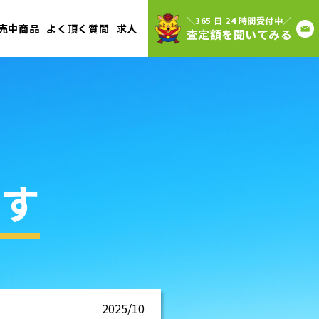
＼365 日 24 時間受付中／
売中商品
よく頂く質問
求人
査定額を聞いてみる
す
2025/10