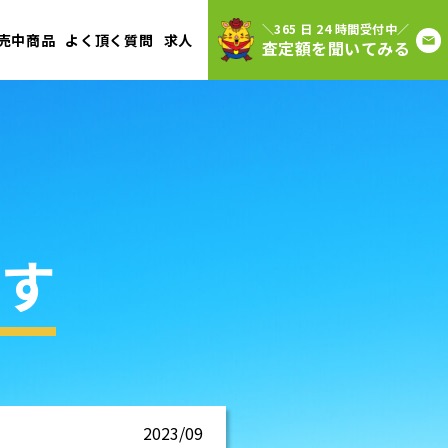
＼365 日 24 時間受付中／
売中商品
よく頂く質問
求人
査定額を聞いてみる
す
2023/09