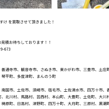
んすけ を買取させて頂きました！
！
の見積お待ちしております！！
-673
、善通寺市、観音寺市、さぬき市、東かがわ市、三豊市、土庄
、琴平町、多度津町、まんのう町
、南国市、土佐市、須崎市、宿毛市、土佐清水市、四万十市、
町、北川村、馬路村、芸西村、本山町、大豊町、土佐町、大川
、梼原町、日高村、津野町、四万十町、大月町、三原村、黒潮