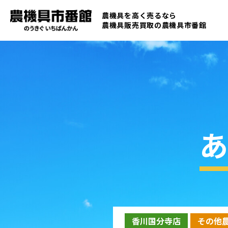
農機具を高く売るなら
農機具販売買取の
農機具市番館
あ
香川国分寺店
その他