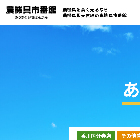
農機具を高く売るなら
農機具販売買取の
農機具市番館
あ
香川国分寺店
その他