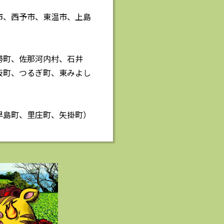
市、西予市、東温市、上島
勝町、佐那河内村、石井
板町、つるぎ町、東みよし
早島町、里庄町、矢掛町）