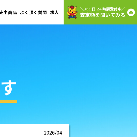
＼365 日 24 時間受付中／
売中商品
よく頂く質問
求人
査定額を聞いてみる
す
2026/04