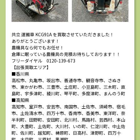
共立 運搬車 KCG91A を買取させていただきました！
ありがとうございます！
農機具なら何でもお任せ！
倉庫に眠っている農機具の見積お待ちしております！！
フリーダイヤル 0120-139-673
【出張買取エリア】
■香川県
高松市、丸亀市、坂出市、善通寺市、観音寺市、さぬき
市、東かがわ市、三豊市、土庄町、小豆島町、三木町、直
島町、宇多津町、綾川町、琴平町、多度津町、まんのう町
■高知県
高知市、室戸市、安芸市、南国市、土佐市、須崎市、宿毛
市、土佐清水市、四万十市、香南市、香美市、東洋町、奈
半利町、田野町、安田町、北川村、馬路村、芸西村、本山
町、大豊町、土佐町、大川村、いの町、仁淀川町、中土佐
町、佐川町、越知町、梼原町、日高村、津野町、四万十
町、大月町、三原村、黒潮町