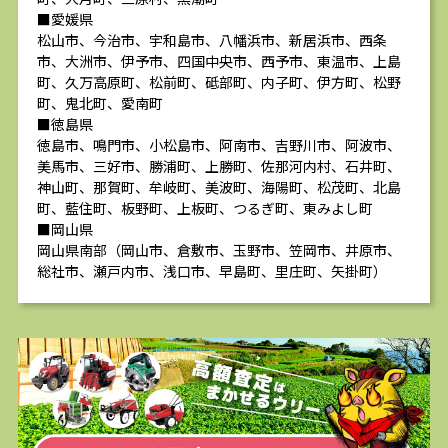
■愛媛県
松山市、今治市、宇和島市、八幡浜市、新居浜市、西条
市、大洲市、伊予市、四国中央市、西予市、東温市、上島
町、久万高原町、松前町、砥部町、内子町、伊方町、松野
町、鬼北町、愛南町
■徳島県
徳島市、鳴門市、小松島市、阿南市、吉野川市、阿波市、
美馬市、三好市、勝浦町、上勝町、佐那河内村、石井町、
神山町、那賀町、牟岐町、美波町、海陽町、松茂町、北島
町、藍住町、板野町、上板町、つるぎ町、東みよし町
■岡山県
岡山県南部（岡山市、倉敷市、玉野市、笠岡市、井原市、
総社市、瀬戸内市、浅口市、早島町、里庄町、矢掛町）