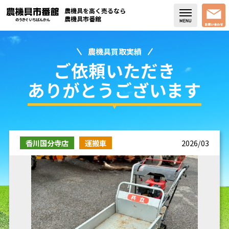
農機具を高く売るなら
農機具市番館
農機具買取実績
店舗紹介
ご依頼いただき
買取実績
ありがとうございます
コラム・スタッフブログ
取り扱い商品
香川国分寺店
運搬車
2026/03
販売中の農機具
よく頂く質問
お問い合わせ