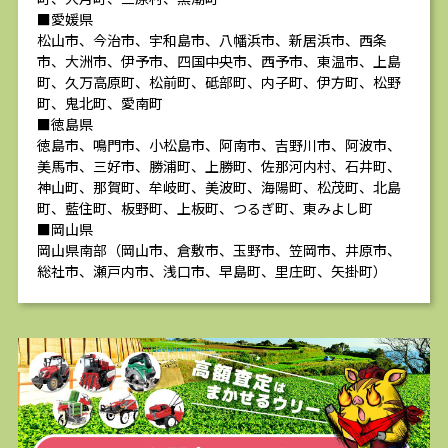
■愛媛県
松山市、今治市、宇和島市、八幡浜市、新居浜市、西条
市、大洲市、伊予市、四国中央市、西予市、東温市、上島
町、久万高原町、松前町、砥部町、内子町、伊方町、松野
町、鬼北町、愛南町
■徳島県
徳島市、鳴門市、小松島市、阿南市、吉野川市、阿波市、
美馬市、三好市、勝浦町、上勝町、佐那河内村、石井町、
神山町、那賀町、牟岐町、美波町、海陽町、松茂町、北島
町、藍住町、板野町、上板町、つるぎ町、東みよし町
■岡山県
岡山県南部（岡山市、倉敷市、玉野市、笠岡市、井原市、
総社市、瀬戸内市、浅口市、早島町、里庄町、矢掛町）