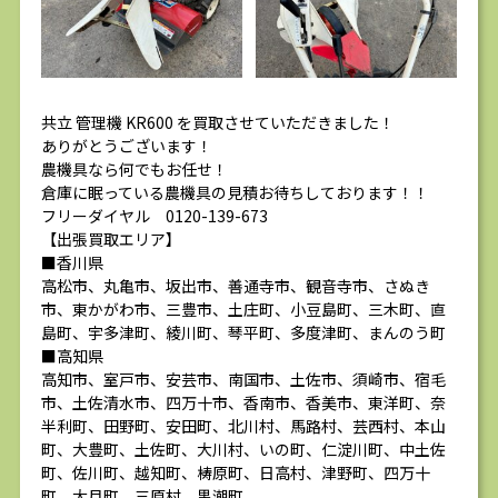
共立 管理機 KR600 を買取させていただきました！
ありがとうございます！
農機具なら何でもお任せ！
倉庫に眠っている農機具の見積お待ちしております！！
フリーダイヤル 0120-139-673
【出張買取エリア】
■香川県
高松市、丸亀市、坂出市、善通寺市、観音寺市、さぬき
市、東かがわ市、三豊市、土庄町、小豆島町、三木町、直
島町、宇多津町、綾川町、琴平町、多度津町、まんのう町
■高知県
高知市、室戸市、安芸市、南国市、土佐市、須崎市、宿毛
市、土佐清水市、四万十市、香南市、香美市、東洋町、奈
半利町、田野町、安田町、北川村、馬路村、芸西村、本山
町、大豊町、土佐町、大川村、いの町、仁淀川町、中土佐
町、佐川町、越知町、梼原町、日高村、津野町、四万十
町、大月町、三原村、黒潮町