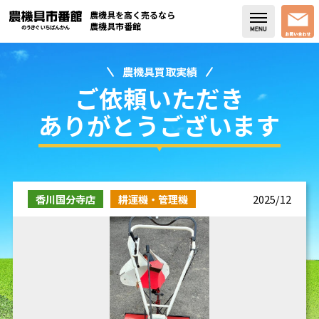
農機具を高く売るなら
農機具市番館
農機具買取実績
店舗紹介
ご依頼いただき
買取実績
ありがとうございます
コラム・スタッフブログ
取り扱い商品
香川国分寺店
耕運機・管理機
2025/12
販売中の農機具
よく頂く質問
お問い合わせ