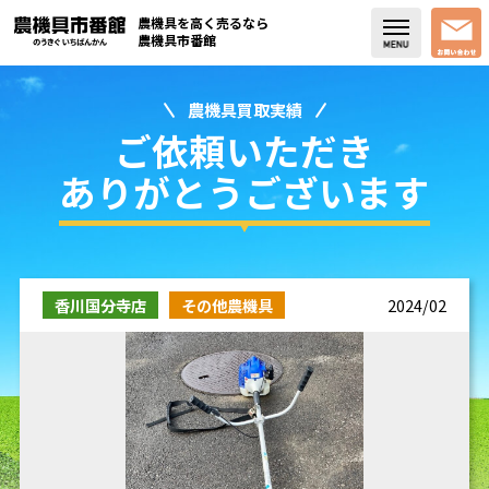
農機具を高く売るなら
農機具市番館
農機具買取実績
店舗紹介
ご依頼いただき
買取実績
ありがとうございます
コラム・スタッフブログ
取り扱い商品
香川国分寺店
その他農機具
2024/02
販売中の農機具
よく頂く質問
お問い合わせ