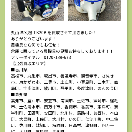
丸山 草刈機 TK20B を買取させて頂きました！
ありがとうございます！
農機具なら何でもお任せ！
倉庫に眠っている農機具の見積お待ちしております！！
フリーダイヤル 0120-139-673
【出張買取エリア】
■香川県
高松市、丸亀市、坂出市、善通寺市、観音寺市、さぬき
市、東かがわ市、三豊市、土庄町、小豆島町、三木町、直
島町、宇多津町、綾川町、琴平町、多度津町、まんのう町
■高知県
高知市、室戸市、安芸市、南国市、土佐市、須崎市、宿毛
市、土佐清水市、四万十市、香南市、香美市、東洋町、奈
半利町、田野町、安田町、北川村、馬路村、芸西村、本山
町、大豊町、土佐町、大川村、いの町、仁淀川町、中土佐
町、佐川町、越知町、梼原町、日高村、津野町、四万十
町、大月町、三原村、黒潮町