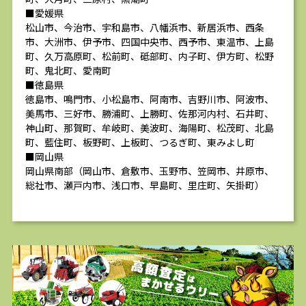
■愛媛県
松山市、今治市、宇和島市、八幡浜市、新居浜市、西条
市、大洲市、伊予市、四国中央市、西予市、東温市、上島
町、久万高原町、松前町、砥部町、内子町、伊方町、松野
町、鬼北町、愛南町
■徳島県
徳島市、鳴門市、小松島市、阿南市、吉野川市、阿波市、
美馬市、三好市、勝浦町、上勝町、佐那河内村、石井町、
神山町、那賀町、牟岐町、美波町、海陽町、松茂町、北島
町、藍住町、板野町、上板町、つるぎ町、東みよし町
■岡山県
岡山県南部（岡山市、倉敷市、玉野市、笠岡市、井原市、
総社市、瀬戸内市、浅口市、早島町、里庄町、矢掛町）