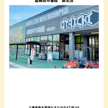
農機具市番館
桑名店
三重県桑名市陽だまりの丘8丁目103