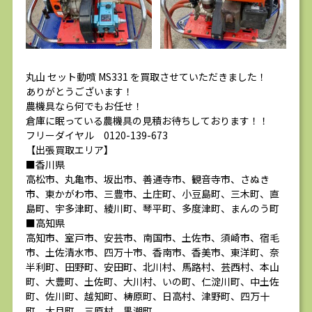
丸山 セット動噴 MS331 を買取させていただきました！
ありがとうございます！
農機具なら何でもお任せ！
倉庫に眠っている農機具の見積お待ちしております！！
フリーダイヤル 0120-139-673
【出張買取エリア】
■香川県
高松市、丸亀市、坂出市、善通寺市、観音寺市、さぬき
市、東かがわ市、三豊市、土庄町、小豆島町、三木町、直
島町、宇多津町、綾川町、琴平町、多度津町、まんのう町
■高知県
高知市、室戸市、安芸市、南国市、土佐市、須崎市、宿毛
市、土佐清水市、四万十市、香南市、香美市、東洋町、奈
半利町、田野町、安田町、北川村、馬路村、芸西村、本山
町、大豊町、土佐町、大川村、いの町、仁淀川町、中土佐
町、佐川町、越知町、梼原町、日高村、津野町、四万十
町、大月町、三原村、黒潮町