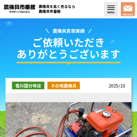
農機具を高く売るなら
農機具市番館
農機具買取実績
店舗紹介
ご依頼いただき
買取実績
ありがとうございます
コラム・スタッフブログ
取り扱い商品
香川国分寺店
その他農機具
2025/10
販売中の農機具
よく頂く質問
お問い合わせ