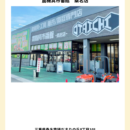
農機具市番館
桑名店
三重県桑名市陽だまりの丘8丁目103