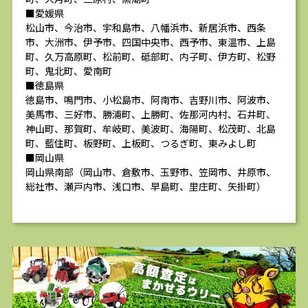
■愛媛県
松山市、今治市、宇和島市、八幡浜市、新居浜市、西条
市、大洲市、伊予市、四国中央市、西予市、東温市、上島
町、久万高原町、松前町、砥部町、内子町、伊方町、松野
町、鬼北町、愛南町
■徳島県
徳島市、鳴門市、小松島市、阿南市、吉野川市、阿波市、
美馬市、三好市、勝浦町、上勝町、佐那河内村、石井町、
神山町、那賀町、牟岐町、美波町、海陽町、松茂町、北島
町、藍住町、板野町、上板町、つるぎ町、東みよし町
■岡山県
岡山県南部（岡山市、倉敷市、玉野市、笠岡市、井原市、
総社市、瀬戸内市、浅口市、早島町、里庄町、矢掛町）