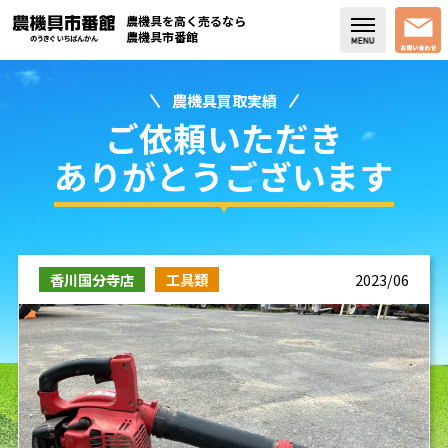
農機具を高く売るなら
農機具市番館
農機具買取実績
店舗紹介
ご依頼いただき
買取実績
ありがとうございます
コラム・スタッフブログ
取り扱い商品
香川国分寺店
工具類
2023/06
販売中の農機具
よく頂く質問
お問い合わせ