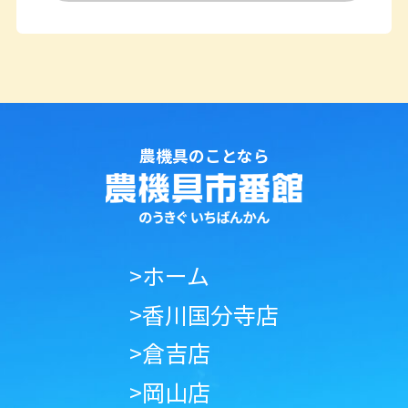
農機具のことなら
>ホーム
>香川国分寺店
>倉吉店
>岡山店