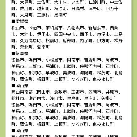
町、大豊町、土佐町、大川村、いの町、仁淀川町、中土佐
町、佐川町、越知町、梼原町、日高村、津野町、四万十
町、大月町、三原村、黒潮町
■愛媛県
松山市、今治市、宇和島市、八幡浜市、新居浜市、西条
市、大洲市、伊予市、四国中央市、西予市、東温市、上島
町、久万高原町、松前町、砥部町、内子町、伊方町、松野
町、鬼北町、愛南町
■徳島県
徳島市、鳴門市、小松島市、阿南市、吉野川市、阿波市、
美馬市、三好市、勝浦町、上勝町、佐那河内村、石井町、
神山町、那賀町、牟岐町、美波町、海陽町、松茂町、北島
町、藍住町、板野町、上板町、つるぎ町、東みよし町
■岡山県
岡山県南部（岡山市、倉敷市、玉野市、笠岡市、井原市、
総社市、瀬戸内市、浅口市、早島町、里庄町、矢掛町）
徳島市、鳴門市、小松島市、阿南市、吉野川市、阿波市、
美馬市、三好市、勝浦町、上勝町、佐那河内村、石井町、
神山町、那賀町、牟岐町、美波町、海陽町、松茂町、北島
町、藍住町、板野町、上板町、つるぎ町、東みよし町
■岡山県
岡山県南部（岡山市、倉敷市、玉野市、笠岡市、井原市、