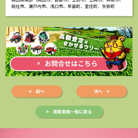
総社市、瀬戸内市、浅口市、早島町、里庄町、矢掛町
前へ
次へ
買取実績一覧に戻る