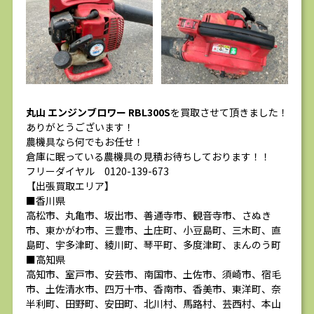
丸山 エンジンブロワー RBL300S
を買取させて頂きました！
ありがとうございます！
農機具なら何でもお任せ！
倉庫に眠っている農機具の見積お待ちしております！！
フリーダイヤル 0120-139-673
【出張買取エリア】
■香川県
高松市、丸亀市、坂出市、善通寺市、観音寺市、さぬき
市、東かがわ市、三豊市、土庄町、小豆島町、三木町、直
島町、宇多津町、綾川町、琴平町、多度津町、まんのう町
■高知県
高知市、室戸市、安芸市、南国市、土佐市、須崎市、宿毛
市、土佐清水市、四万十市、香南市、香美市、東洋町、奈
半利町、田野町、安田町、北川村、馬路村、芸西村、本山