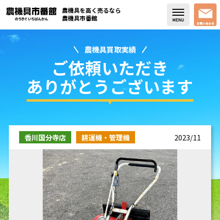
農機具を高く売るなら
農機具市番館
農機具買取実績
店舗紹介
ご依頼いただき
買取実績
ありがとうございます
コラム・スタッフブログ
取り扱い商品
香川国分寺店
耕運機・管理機
2023/11
販売中の農機具
よく頂く質問
お問い合わせ