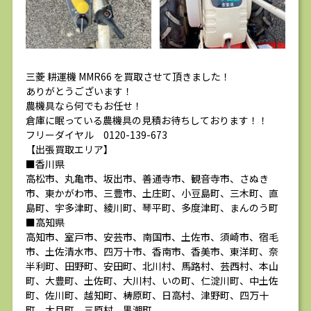
三菱 耕運機 MMR66 を買取させて頂きました！
ありがとうございます！
農機具なら何でもお任せ！
倉庫に眠っている農機具の見積お待ちしております！！
フリーダイヤル 0120-139-673
【出張買取エリア】
■香川県
高松市、丸亀市、坂出市、善通寺市、観音寺市、さぬき
市、東かがわ市、三豊市、土庄町、小豆島町、三木町、直
島町、宇多津町、綾川町、琴平町、多度津町、まんのう町
■高知県
高知市、室戸市、安芸市、南国市、土佐市、須崎市、宿毛
市、土佐清水市、四万十市、香南市、香美市、東洋町、奈
半利町、田野町、安田町、北川村、馬路村、芸西村、本山
町、大豊町、土佐町、大川村、いの町、仁淀川町、中土佐
町、佐川町、越知町、梼原町、日高村、津野町、四万十
町、大月町、三原村、黒潮町