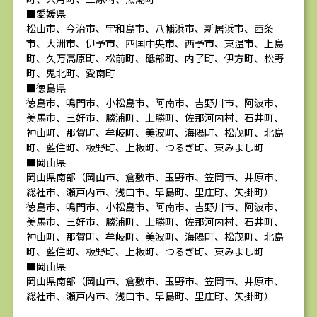
■愛媛県
松山市、今治市、宇和島市、八幡浜市、新居浜市、西条
市、大洲市、伊予市、四国中央市、西予市、東温市、上島
町、久万高原町、松前町、砥部町、内子町、伊方町、松野
町、鬼北町、愛南町
■徳島県
徳島市、鳴門市、小松島市、阿南市、吉野川市、阿波市、
美馬市、三好市、勝浦町、上勝町、佐那河内村、石井町、
神山町、那賀町、牟岐町、美波町、海陽町、松茂町、北島
町、藍住町、板野町、上板町、つるぎ町、東みよし町
■岡山県
岡山県南部（岡山市、倉敷市、玉野市、笠岡市、井原市、
総社市、瀬戸内市、浅口市、早島町、里庄町、矢掛町）
徳島市、鳴門市、小松島市、阿南市、吉野川市、阿波市、
美馬市、三好市、勝浦町、上勝町、佐那河内村、石井町、
神山町、那賀町、牟岐町、美波町、海陽町、松茂町、北島
町、藍住町、板野町、上板町、つるぎ町、東みよし町
■岡山県
岡山県南部（岡山市、倉敷市、玉野市、笠岡市、井原市、
総社市、瀬戸内市、浅口市、早島町、里庄町、矢掛町）