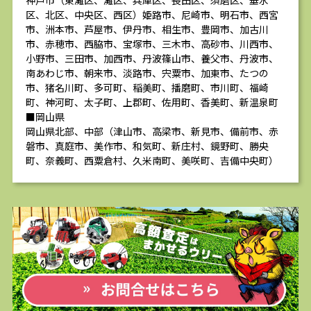
神戸市（東灘区、灘区、兵庫区、長田区、須磨区、垂水
区、北区、中央区、西区）姫路市、尼崎市、明石市、西宮
市、洲本市、芦屋市、伊丹市、相生市、豊岡市、加古川
市、赤穂市、西脇市、宝塚市、三木市、高砂市、川西市、
小野市、三田市、加西市、丹波篠山市、養父市、丹波市、
南あわじ市、朝来市、淡路市、宍粟市、加東市、たつの
市、猪名川町、多可町、稲美町、播磨町、市川町、福崎
町、神河町、太子町、上郡町、佐用町、香美町、新温泉町
■岡山県
岡山県北部、中部（津山市、高梁市、新見市、備前市、赤
磐市、真庭市、美作市、和気町、新庄村、鏡野町、勝央
町、奈義町、西粟倉村、久米南町、美咲町、吉備中央町）