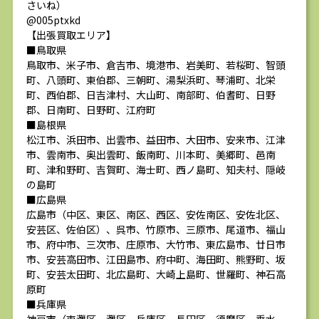
さいね）
@005ptxkd
【出張買取エリア】
■鳥取県
鳥取市、米子市、倉吉市、境港市、岩美町、若桜町、智頭
町、八頭町、東伯郡、三朝町、湯梨浜町、琴浦町、北栄
町、西伯郡、日吉津村、大山町、南部町、伯耆町、日野
郡、日南町、日野町、江府町
■島根県
松江市、浜田市、出雲市、益田市、大田市、安来市、江津
市、雲南市、奥出雲町、飯南町、川本町、美郷町、邑南
町、津和野町、吉賀町、海士町、西ノ島町、知夫村、隠岐
の島町
■広島県
広島市（中区、東区、南区、西区、安佐南区、安佐北区、
安芸区、佐伯区）、呉市、竹原市、三原市、尾道市、福山
市、府中市、三次市、庄原市、大竹市、東広島市、廿日市
市、安芸高田市、江田島市、府中町、海田町、熊野町、坂
町、安芸太田町、北広島町、大崎上島町、世羅町、神石高
原町
■兵庫県