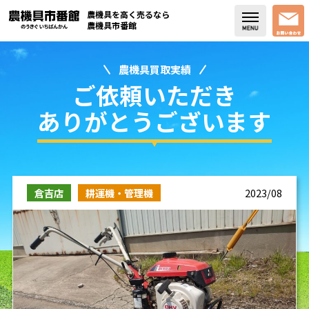
農機具を高く売るなら
農機具市番館
農機具買取実績
店舗紹介
ご依頼いただき
買取実績
ありがとうございます
コラム・スタッフブログ
取り扱い商品
倉吉店
耕運機・管理機
2023/08
販売中の農機具
よく頂く質問
お問い合わせ