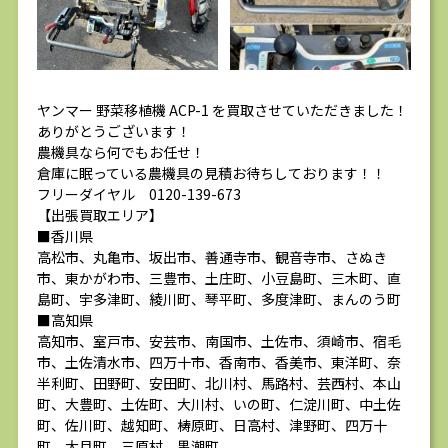
ヤンマー 野菜移植機 ACP-1 を買取させていただきました！
ありがとうございます！
農機具なら何でもお任せ！
倉庫に眠っている農機具の見積お待ちしております！！
フリーダイヤル 0120-139-673
【出張買取エリア】
■香川県
高松市、丸亀市、坂出市、善通寺市、観音寺市、さぬき
市、東かがわ市、三豊市、土庄町、小豆島町、三木町、直
島町、宇多津町、綾川町、琴平町、多度津町、まんのう町
■高知県
高知市、室戸市、安芸市、南国市、土佐市、須崎市、宿毛
市、土佐清水市、四万十市、香南市、香美市、東洋町、奈
半利町、田野町、安田町、北川村、馬路村、芸西村、本山
町、大豊町、土佐町、大川村、いの町、仁淀川町、中土佐
町、佐川町、越知町、梼原町、日高村、津野町、四万十
町、大月町、三原村、黒潮町