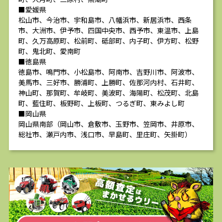
■愛媛県
松山市、今治市、宇和島市、八幡浜市、新居浜市、西条
市、大洲市、伊予市、四国中央市、西予市、東温市、上島
町、久万高原町、松前町、砥部町、内子町、伊方町、松野
町、鬼北町、愛南町
■徳島県
徳島市、鳴門市、小松島市、阿南市、吉野川市、阿波市、
美馬市、三好市、勝浦町、上勝町、佐那河内村、石井町、
神山町、那賀町、牟岐町、美波町、海陽町、松茂町、北島
町、藍住町、板野町、上板町、つるぎ町、東みよし町
■岡山県
岡山県南部（岡山市、倉敷市、玉野市、笠岡市、井原市、
総社市、瀬戸内市、浅口市、早島町、里庄町、矢掛町）