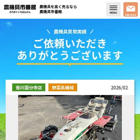
農機具を高く売るなら
農機具市番館
農機具買取実績
店舗紹介
ご依頼いただき
買取実績
ありがとうございます
コラム・スタッフブログ
取り扱い商品
香川国分寺店
野菜系機械
2026/02
販売中の農機具
よく頂く質問
お問い合わせ