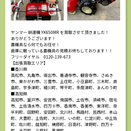
ヤンマー 耕運機 YK650MR を買取させて頂きました！
ありがとうございます！
農機具なら何でもお任せ！
倉庫に眠っている農機具の見積お待ちしております！！
フリーダイヤル 0120-139-673
【出張買取エリア】
■香川県
高松市、丸亀市、坂出市、善通寺市、観音寺市、さぬき
市、東かがわ市、三豊市、土庄町、小豆島町、三木町、直
島町、宇多津町、綾川町、琴平町、多度津町、まんのう町
■高知県
高知市、室戸市、安芸市、南国市、土佐市、須崎市、宿毛
市、土佐清水市、四万十市、香南市、香美市、東洋町、奈
半利町、田野町、安田町、北川村、馬路村、芸西村、本山
町、大豊町、土佐町、大川村、いの町、仁淀川町、中土佐
町、佐川町、越知町、梼原町、日高村、津野町、四万十
町、大月町、三原村、黒潮町