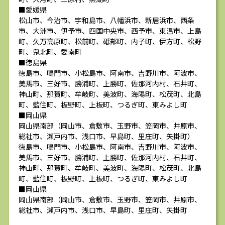
■愛媛県
松山市、今治市、宇和島市、八幡浜市、新居浜市、西条
市、大洲市、伊予市、四国中央市、西予市、東温市、上島
町、久万高原町、松前町、砥部町、内子町、伊方町、松野
町、鬼北町、愛南町
■徳島県
徳島市、鳴門市、小松島市、阿南市、吉野川市、阿波市、
美馬市、三好市、勝浦町、上勝町、佐那河内村、石井町、
神山町、那賀町、牟岐町、美波町、海陽町、松茂町、北島
町、藍住町、板野町、上板町、つるぎ町、東みよし町
■岡山県
岡山県南部（岡山市、倉敷市、玉野市、笠岡市、井原市、
総社市、瀬戸内市、浅口市、早島町、里庄町、矢掛町）
徳島市、鳴門市、小松島市、阿南市、吉野川市、阿波市、
美馬市、三好市、勝浦町、上勝町、佐那河内村、石井町、
神山町、那賀町、牟岐町、美波町、海陽町、松茂町、北島
町、藍住町、板野町、上板町、つるぎ町、東みよし町
■岡山県
岡山県南部（岡山市、倉敷市、玉野市、笠岡市、井原市、
総社市、瀬戸内市、浅口市、早島町、里庄町、矢掛町