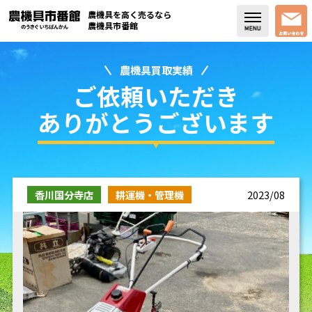
農機具を高く売るなら
農機具市番館
農機具買取実績
店舗紹介
ご依頼いただき
買取実績
ありがとうございます
コラム・スタッフブログ
取り扱い商品
香川国分寺店
耕運機・管理機
2023/08
販売中の農機具
よく頂く質問
お問い合わせ