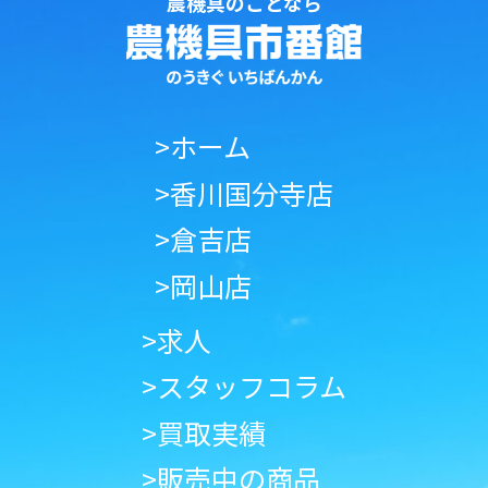
農機具のことなら
>ホーム
>香川国分寺店
>倉吉店
>岡山店
>求人
>スタッフコラム
>買取実績
>販売中の商品