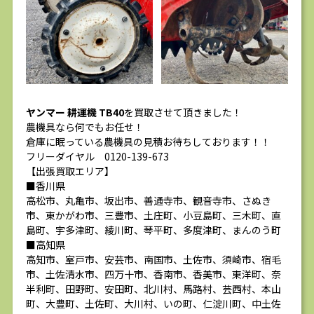
ヤンマー 耕運機 TB40
を買取させて頂きました！
農機具なら何でもお任せ！
倉庫に眠っている農機具の見積お待ちしております！！
フリーダイヤル 0120-139-673
【出張買取エリア】
■香川県
高松市、丸亀市、坂出市、善通寺市、観音寺市、さぬき
市、東かがわ市、三豊市、土庄町、小豆島町、三木町、直
島町、宇多津町、綾川町、琴平町、多度津町、まんのう町
■高知県
高知市、室戸市、安芸市、南国市、土佐市、須崎市、宿毛
市、土佐清水市、四万十市、香南市、香美市、東洋町、奈
半利町、田野町、安田町、北川村、馬路村、芸西村、本山
町、大豊町、土佐町、大川村、いの町、仁淀川町、中土佐