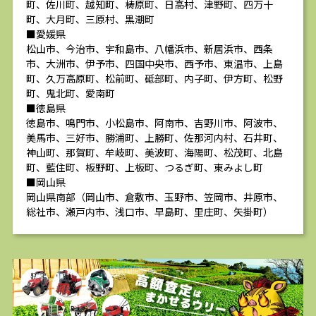
町、佐川町、越知町、梼原町、日高村、津野町、四万十
町、大月町、三原村、黒潮町
■愛媛県
松山市、今治市、宇和島市、八幡浜市、新居浜市、西条
市、大洲市、伊予市、四国中央市、西予市、東温市、上島
町、久万高原町、松前町、砥部町、内子町、伊方町、松野
町、鬼北町、愛南町
■徳島県
徳島市、鳴門市、小松島市、阿南市、吉野川市、阿波市、
美馬市、三好市、勝浦町、上勝町、佐那河内村、石井町、
神山町、那賀町、牟岐町、美波町、海陽町、松茂町、北島
町、藍住町、板野町、上板町、つるぎ町、東みよし町
■岡山県
岡山県南部（岡山市、倉敷市、玉野市、笠岡市、井原市、
総社市、瀬戸内市、浅口市、早島町、里庄町、矢掛町）