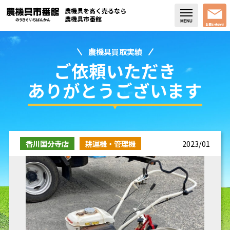
農機具を高く売るなら
農機具市番館
農機具買取実績
店舗紹介
ご依頼いただき
買取実績
ありがとうございます
コラム・スタッフブログ
取り扱い商品
香川国分寺店
耕運機・管理機
2023/01
販売中の農機具
よく頂く質問
お問い合わせ