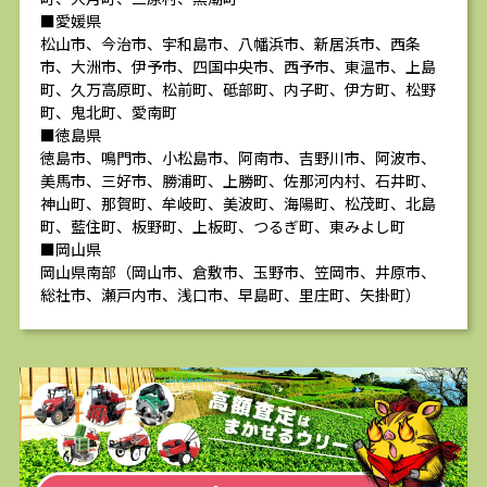
■愛媛県
松山市、今治市、宇和島市、八幡浜市、新居浜市、西条
市、大洲市、伊予市、四国中央市、西予市、東温市、上島
町、久万高原町、松前町、砥部町、内子町、伊方町、松野
町、鬼北町、愛南町
■徳島県
徳島市、鳴門市、小松島市、阿南市、吉野川市、阿波市、
美馬市、三好市、勝浦町、上勝町、佐那河内村、石井町、
神山町、那賀町、牟岐町、美波町、海陽町、松茂町、北島
町、藍住町、板野町、上板町、つるぎ町、東みよし町
■岡山県
岡山県南部（岡山市、倉敷市、玉野市、笠岡市、井原市、
総社市、瀬戸内市、浅口市、早島町、里庄町、矢掛町）