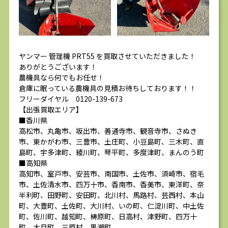
ヤンマー 管理機 PRT55 を買取させていただきました！
ありがとうございます！
農機具なら何でもお任せ！
倉庫に眠っている農機具の見積お待ちしております！！
フリーダイヤル 0120-139-673
【出張買取エリア】
■香川県
高松市、丸亀市、坂出市、善通寺市、観音寺市、さぬき
市、東かがわ市、三豊市、土庄町、小豆島町、三木町、直
島町、宇多津町、綾川町、琴平町、多度津町、まんのう町
■高知県
高知市、室戸市、安芸市、南国市、土佐市、須崎市、宿毛
市、土佐清水市、四万十市、香南市、香美市、東洋町、奈
半利町、田野町、安田町、北川村、馬路村、芸西村、本山
町、大豊町、土佐町、大川村、いの町、仁淀川町、中土佐
町、佐川町、越知町、梼原町、日高村、津野町、四万十
町、大月町、三原村、黒潮町