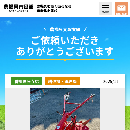
農機具を高く売るなら
農機具市番館
農機具買取実績
店舗紹介
ご依頼いただき
買取実績
ありがとうございます
コラム・スタッフブログ
取り扱い商品
香川国分寺店
耕運機・管理機
2025/11
販売中の農機具
よく頂く質問
お問い合わせ