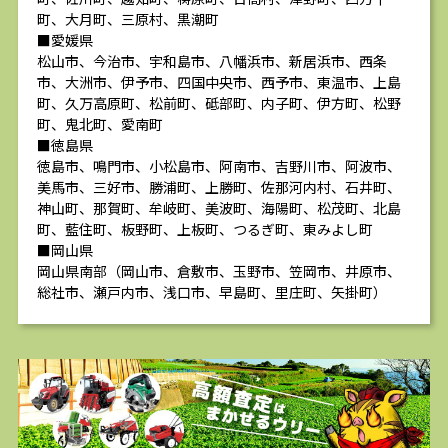
町、大月町、三原村、黒潮町
■愛媛県
松山市、今治市、宇和島市、八幡浜市、新居浜市、西条
市、大洲市、伊予市、四国中央市、西予市、東温市、上島
町、久万高原町、松前町、砥部町、内子町、伊方町、松野
町、鬼北町、愛南町
■徳島県
徳島市、鳴門市、小松島市、阿南市、吉野川市、阿波市、
美馬市、三好市、勝浦町、上勝町、佐那河内村、石井町、
神山町、那賀町、牟岐町、美波町、海陽町、松茂町、北島
町、藍住町、板野町、上板町、つるぎ町、東みよし町
■岡山県
岡山県南部（岡山市、倉敷市、玉野市、笠岡市、井原市、
総社市、瀬戸内市、浅口市、早島町、里庄町、矢掛町）