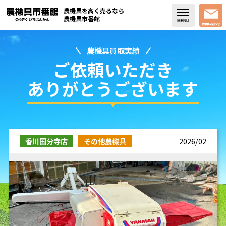
農機具を高く売るなら
農機具市番館
農機具買取実績
店舗紹介
ご依頼いただき
買取実績
ありがとうございます
コラム・スタッフブログ
取り扱い商品
香川国分寺店
その他農機具
2026/02
販売中の農機具
よく頂く質問
お問い合わせ