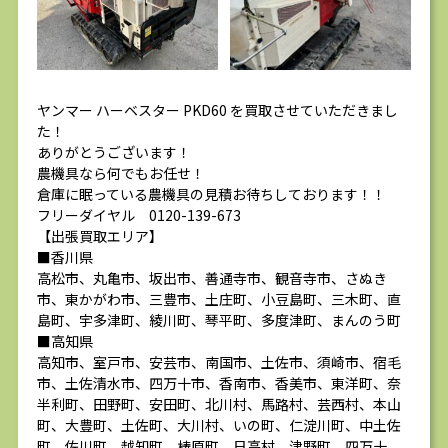
ヤンマー ハーベスター PKD60 を買取させていただきまし
た！
ありがとうございます！
農機具なら何でもお任せ！
倉庫に眠っている農機具の見積お待ちしております！！
フリーダイヤル 0120-139-673
【出張買取エリア】
■香川県
高松市、丸亀市、坂出市、善通寺市、観音寺市、さぬき
市、東かがわ市、三豊市、土庄町、小豆島町、三木町、直
島町、宇多津町、綾川町、琴平町、多度津町、まんのう町
■高知県
高知市、室戸市、安芸市、南国市、土佐市、須崎市、宿毛
市、土佐清水市、四万十市、香南市、香美市、東洋町、奈
半利町、田野町、安田町、北川村、馬路村、芸西村、本山
町、大豊町、土佐町、大川村、いの町、仁淀川町、中土佐
町、佐川町、越知町、梼原町、日高村、津野町、四万十