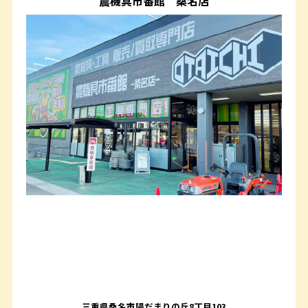
農機具市番館
桑名店
三重県桑名市陽だまりの丘8丁目103