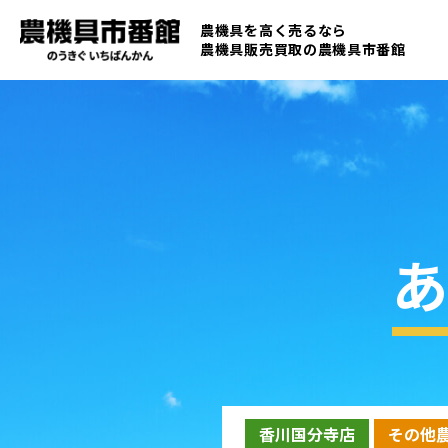
農機具を高く売るなら
農機具販売買取の
農機具市番館
あ
香川国分寺店
その他