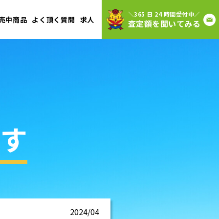
＼365 日 24 時間受付中／
売中商品
よく頂く質問
求人
査定額を聞いてみる
す
2024/04