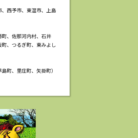
市、西予市、東温市、上島
勝町、佐那河内村、石井
板町、つるぎ町、東みよし
早島町、里庄町、矢掛町）