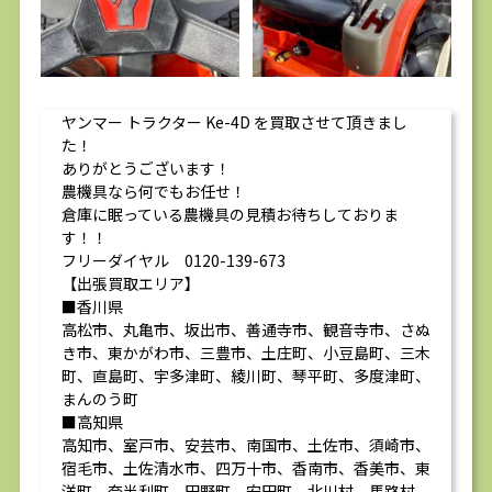
ヤンマー トラクター Ke-4D を買取させて頂きまし
た！
ありがとうございます！
農機具なら何でもお任せ！
倉庫に眠っている農機具の見積お待ちしておりま
す！！
フリーダイヤル 0120-139-673
【出張買取エリア】
■香川県
高松市、丸亀市、坂出市、善通寺市、観音寺市、さぬ
き市、東かがわ市、三豊市、土庄町、小豆島町、三木
町、直島町、宇多津町、綾川町、琴平町、多度津町、
まんのう町
■高知県
高知市、室戸市、安芸市、南国市、土佐市、須崎市、
宿毛市、土佐清水市、四万十市、香南市、香美市、東
洋町、奈半利町、田野町、安田町、北川村、馬路村、