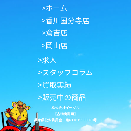
>ホーム
>香川国分寺店
>倉吉店
>岡山店
>求人
>スタッフコラム
>買取実績
>販売中の商品
株式会社イーグル
【古物商許可】
兵庫県公安委員会 第631619900030号