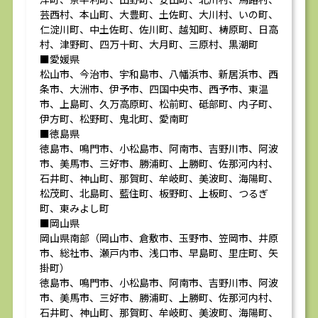
芸西村、本山町、大豊町、土佐町、大川村、いの町、
仁淀川町、中土佐町、佐川町、越知町、梼原町、日高
村、津野町、四万十町、大月町、三原村、黒潮町
■愛媛県
松山市、今治市、宇和島市、八幡浜市、新居浜市、西
条市、大洲市、伊予市、四国中央市、西予市、東温
市、上島町、久万高原町、松前町、砥部町、内子町、
伊方町、松野町、鬼北町、愛南町
■徳島県
徳島市、鳴門市、小松島市、阿南市、吉野川市、阿波
市、美馬市、三好市、勝浦町、上勝町、佐那河内村、
石井町、神山町、那賀町、牟岐町、美波町、海陽町、
松茂町、北島町、藍住町、板野町、上板町、つるぎ
町、東みよし町
■岡山県
岡山県南部（岡山市、倉敷市、玉野市、笠岡市、井原
市、総社市、瀬戸内市、浅口市、早島町、里庄町、矢
掛町）
徳島市、鳴門市、小松島市、阿南市、吉野川市、阿波
市、美馬市、三好市、勝浦町、上勝町、佐那河内村、
石井町、神山町、那賀町、牟岐町、美波町、海陽町、