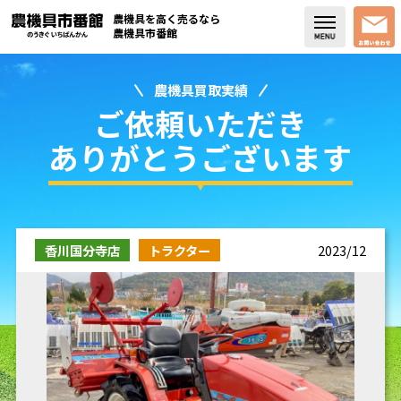
農機具を高く売るなら
農機具市番館
農機具買取実績
店舗紹介
ご依頼いただき
買取実績
ありがとうございます
コラム・スタッフブログ
取り扱い商品
香川国分寺店
トラクター
2023/12
販売中の農機具
よく頂く質問
お問い合わせ