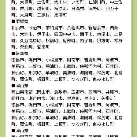
町、大豊町、土佐町、大川村、いの町、仁淀川町、中土佐
町、佐川町、越知町、梼原町、日高村、津野町、四万十
町、大月町、三原村、黒潮町
■愛媛県
松山市、今治市、宇和島市、八幡浜市、新居浜市、西条
市、大洲市、伊予市、四国中央市、西予市、東温市、上島
町、久万高原町、松前町、砥部町、内子町、伊方町、松野
町、鬼北町、愛南町
■徳島県
徳島市、鳴門市、小松島市、阿南市、吉野川市、阿波市、
美馬市、三好市、勝浦町、上勝町、佐那河内村、石井町、
神山町、那賀町、牟岐町、美波町、海陽町、松茂町、北島
町、藍住町、板野町、上板町、つるぎ町、東みよし町
■岡山県
岡山県南部（岡山市、倉敷市、玉野市、笠岡市、井原市、
総社市、瀬戸内市、浅口市、早島町、里庄町、矢掛町）
徳島市、鳴門市、小松島市、阿南市、吉野川市、阿波市、
美馬市、三好市、勝浦町、上勝町、佐那河内村、石井町、
神山町、那賀町、牟岐町、美波町、海陽町、松茂町、北島
町、藍住町、板野町、上板町、つるぎ町、東みよし町
■岡山県
岡山県南部（岡山市、倉敷市、玉野市、笠岡市、井原市、