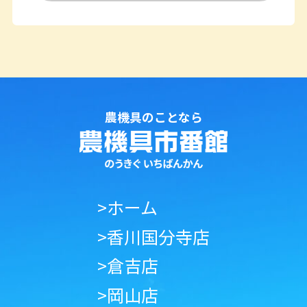
農機具のことなら
>ホーム
>香川国分寺店
>倉吉店
>岡山店