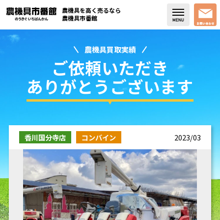
農機具を高く売るなら
農機具市番館
農機具買取実績
店舗紹介
ご依頼いただき
買取実績
ありがとうございます
コラム・スタッフブログ
取り扱い商品
香川国分寺店
コンバイン
2023/03
販売中の農機具
よく頂く質問
お問い合わせ