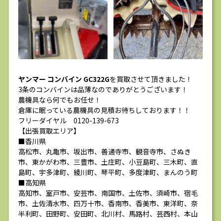
ヤンマー コンバイン GC322G
を買取させて頂きました！
3条のコンバインは品薄なのでありがとうございます！
農機具なら何でもお任せ！
倉庫に眠っている農機具の見積お待ちしております！！
フリーダイヤル 0120-139-673
【出張買取エリア】
■香川県
高松市、丸亀市、坂出市、善通寺市、観音寺市、さぬき
市、東かがわ市、三豊市、土庄町、小豆島町、三木町、直
島町、宇多津町、綾川町、琴平町、多度津町、まんのう町
■高知県
高知市、室戸市、安芸市、南国市、土佐市、須崎市、宿毛
市、土佐清水市、四万十市、香南市、香美市、東洋町、奈
半利町、田野町、安田町、北川村、馬路村、芸西村、本山