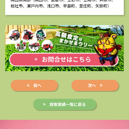
総社市、瀬戸内市、浅口市、早島町、里庄町、矢掛町）
前へ
次へ
買取実績一覧に戻る