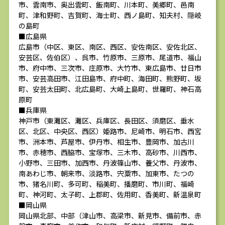
市、雲南市、奥出雲町、飯南町、川本町、美郷町、邑南
町、津和野町、吉賀町、海士町、西ノ島町、知夫村、隠岐
の島町
■広島県
広島市（中区、東区、南区、西区、安佐南区、安佐北区、
安芸区、佐伯区）、呉市、竹原市、三原市、尾道市、福山
市、府中市、三次市、庄原市、大竹市、東広島市、廿日市
市、安芸高田市、江田島市、府中町、海田町、熊野町、坂
町、安芸太田町、北広島町、大崎上島町、世羅町、神石高
原町
■兵庫県
神戸市（東灘区、灘区、兵庫区、長田区、須磨区、垂水
区、北区、中央区、西区）姫路市、尼崎市、明石市、西宮
市、洲本市、芦屋市、伊丹市、相生市、豊岡市、加古川
市、赤穂市、西脇市、宝塚市、三木市、高砂市、川西市、
小野市、三田市、加西市、丹波篠山市、養父市、丹波市、
南あわじ市、朝来市、淡路市、宍粟市、加東市、たつの
市、猪名川町、多可町、稲美町、播磨町、市川町、福崎
町、神河町、太子町、上郡町、佐用町、香美町、新温泉町
■岡山県
岡山県北部、中部（津山市、高梁市、新見市、備前市、赤