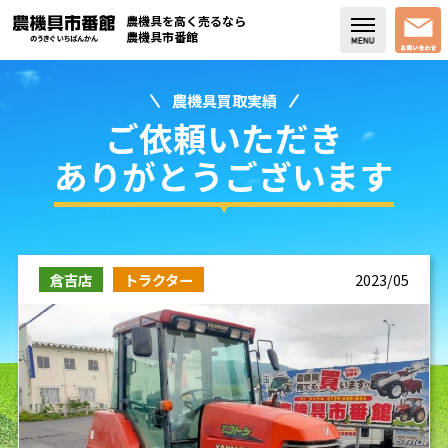
農機具を高く売るなら
農機具市番館
農機具買取実績
店舗紹介
ご依頼いただき
買取実績
ありがとうございます
コラム・スタッフブログ
取り扱い商品
倉吉店
トラクター
2023/05
販売中の農機具
よく頂く質問
お問い合わせ