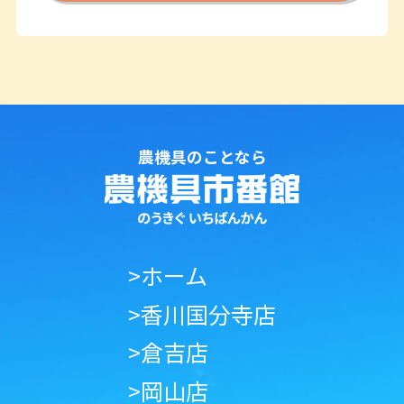
農機具のことなら
>ホーム
>香川国分寺店
>倉吉店
>岡山店