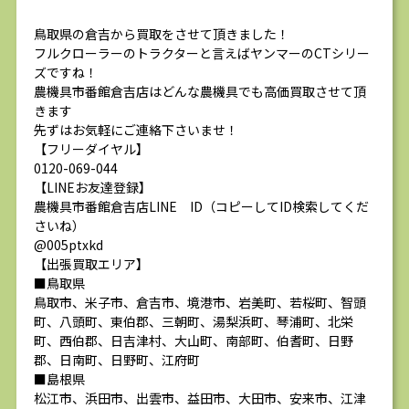
鳥取県の倉吉から買取をさせて頂きました！
フルクローラーのトラクターと言えばヤンマーのCTシリー
ズですね！
農機具市番館倉吉店はどんな農機具でも高価買取させて頂
きます
先ずはお気軽にご連絡下さいませ！
【フリーダイヤル】
0120-069-044
【LINEお友達登録】
農機具市番館倉吉店LINE ID（コピーしてID検索してくだ
さいね）
@005ptxkd
【出張買取エリア】
■鳥取県
鳥取市、米子市、倉吉市、境港市、岩美町、若桜町、智頭
町、八頭町、東伯郡、三朝町、湯梨浜町、琴浦町、北栄
町、西伯郡、日吉津村、大山町、南部町、伯耆町、日野
郡、日南町、日野町、江府町
■島根県
松江市、浜田市、出雲市、益田市、大田市、安来市、江津