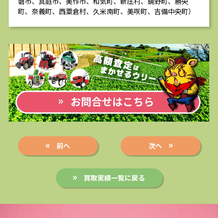
磐市、真庭市、美作市、和気町、新庄村、鏡野町、勝央
町、奈義町、西粟倉村、久米南町、美咲町、吉備中央町）
前へ
次へ
買取実績一覧に戻る