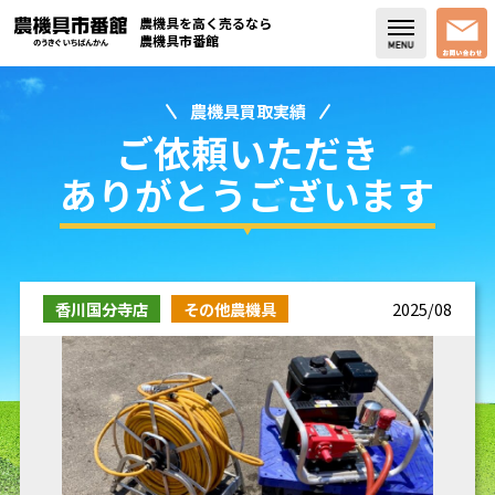
農機具を高く売るなら
農機具市番館
農機具買取実績
店舗紹介
ご依頼いただき
買取実績
ありがとうございます
コラム・スタッフブログ
取り扱い商品
香川国分寺店
その他農機具
2025/08
販売中の農機具
よく頂く質問
お問い合わせ