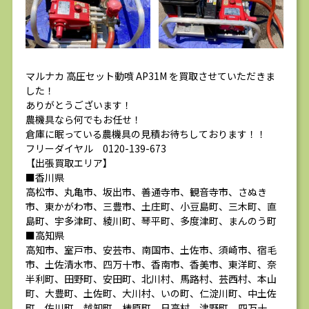
マルナカ 高圧セット動噴 AP31M を買取させていただきま
した！
ありがとうございます！
農機具なら何でもお任せ！
倉庫に眠っている農機具の見積お待ちしております！！
フリーダイヤル 0120-139-673
【出張買取エリア】
■香川県
高松市、丸亀市、坂出市、善通寺市、観音寺市、さぬき
市、東かがわ市、三豊市、土庄町、小豆島町、三木町、直
島町、宇多津町、綾川町、琴平町、多度津町、まんのう町
■高知県
高知市、室戸市、安芸市、南国市、土佐市、須崎市、宿毛
市、土佐清水市、四万十市、香南市、香美市、東洋町、奈
半利町、田野町、安田町、北川村、馬路村、芸西村、本山
町、大豊町、土佐町、大川村、いの町、仁淀川町、中土佐
町、佐川町、越知町、梼原町、日高村、津野町、四万十