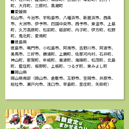
町、大月町、三原村、黒潮町
■愛媛県
松山市、今治市、宇和島市、八幡浜市、新居浜市、西条
市、大洲市、伊予市、四国中央市、西予市、東温市、上島
町、久万高原町、松前町、砥部町、内子町、伊方町、松野
町、鬼北町、愛南町
■徳島県
徳島市、鳴門市、小松島市、阿南市、吉野川市、阿波市、
美馬市、三好市、勝浦町、上勝町、佐那河内村、石井町、
神山町、那賀町、牟岐町、美波町、海陽町、松茂町、北島
町、藍住町、板野町、上板町、つるぎ町、東みよし町
■岡山県
岡山県南部（岡山市、倉敷市、玉野市、笠岡市、井原市、
総社市、瀬戸内市、浅口市、早島町、里庄町、矢掛町）