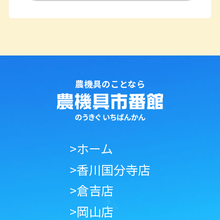
農機具のことなら
>ホーム
>香川国分寺店
>倉吉店
>岡山店