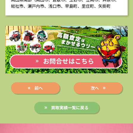
総社市、瀬戸内市、浅口市、早島町、里庄町、矢掛町
前へ
次へ
買取実績一覧に戻る