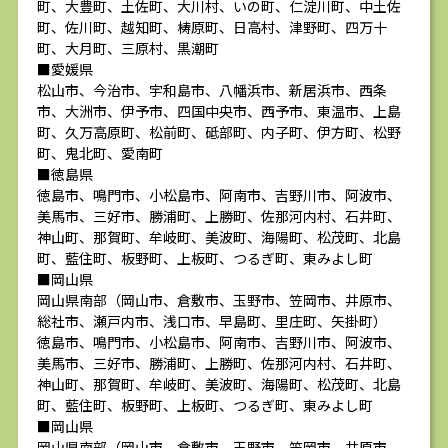
町、大豊町、土佐町、大川村、いの町、仁淀川町、中土佐
町、佐川町、越知町、梼原町、日高村、津野町、四万十
町、大月町、三原村、黒潮町
■愛媛県
松山市、今治市、宇和島市、八幡浜市、新居浜市、西条
市、大洲市、伊予市、四国中央市、西予市、東温市、上島
町、久万高原町、松前町、砥部町、内子町、伊方町、松野
町、鬼北町、愛南町
■徳島県
徳島市、鳴門市、小松島市、阿南市、吉野川市、阿波市、
美馬市、三好市、勝浦町、上勝町、佐那河内村、石井町、
神山町、那賀町、牟岐町、美波町、海陽町、松茂町、北島
町、藍住町、板野町、上板町、つるぎ町、東みよし町
■岡山県
岡山県南部（岡山市、倉敷市、玉野市、笠岡市、井原市、
総社市、瀬戸内市、浅口市、早島町、里庄町、矢掛町）
徳島市、鳴門市、小松島市、阿南市、吉野川市、阿波市、
美馬市、三好市、勝浦町、上勝町、佐那河内村、石井町、
神山町、那賀町、牟岐町、美波町、海陽町、松茂町、北島
町、藍住町、板野町、上板町、つるぎ町、東みよし町
■岡山県
岡山県南部（岡山市、倉敷市、玉野市、笠岡市、井原市、