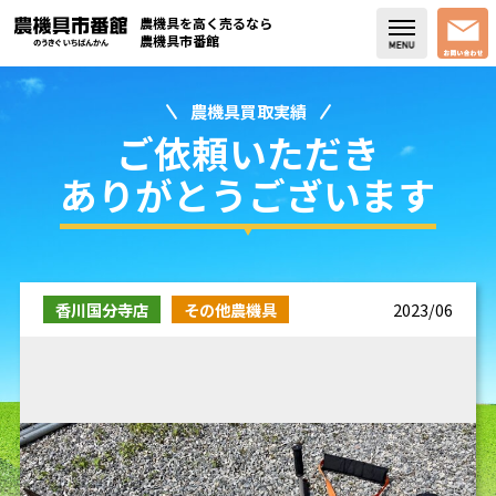
農機具を高く売るなら
農機具市番館
農機具買取実績
店舗紹介
ご依頼いただき
買取実績
ありがとうございます
コラム・スタッフブログ
取り扱い商品
香川国分寺店
その他農機具
2023/06
販売中の農機具
よく頂く質問
お問い合わせ