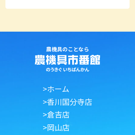
農機具のことなら
>ホーム
>香川国分寺店
>倉吉店
>岡山店