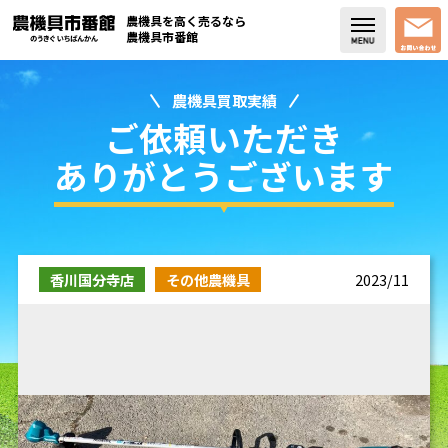
農機具を高く売るなら
農機具市番館
農機具買取実績
店舗紹介
ご依頼いただき
買取実績
ありがとうございます
コラム・スタッフブログ
取り扱い商品
香川国分寺店
その他農機具
2023/11
販売中の農機具
よく頂く質問
お問い合わせ