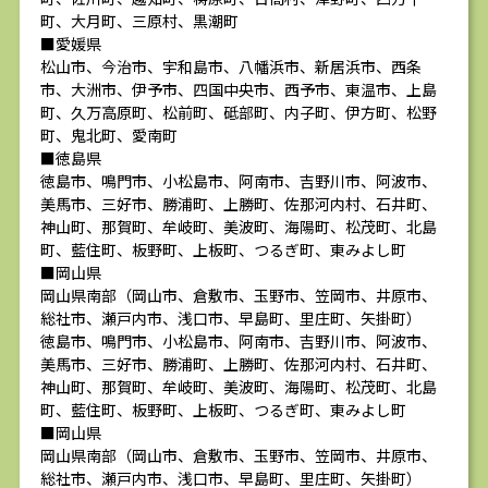
町、大月町、三原村、黒潮町
■愛媛県
松山市、今治市、宇和島市、八幡浜市、新居浜市、西条
市、大洲市、伊予市、四国中央市、西予市、東温市、上島
町、久万高原町、松前町、砥部町、内子町、伊方町、松野
町、鬼北町、愛南町
■徳島県
徳島市、鳴門市、小松島市、阿南市、吉野川市、阿波市、
美馬市、三好市、勝浦町、上勝町、佐那河内村、石井町、
神山町、那賀町、牟岐町、美波町、海陽町、松茂町、北島
町、藍住町、板野町、上板町、つるぎ町、東みよし町
■岡山県
岡山県南部（岡山市、倉敷市、玉野市、笠岡市、井原市、
総社市、瀬戸内市、浅口市、早島町、里庄町、矢掛町）
徳島市、鳴門市、小松島市、阿南市、吉野川市、阿波市、
美馬市、三好市、勝浦町、上勝町、佐那河内村、石井町、
神山町、那賀町、牟岐町、美波町、海陽町、松茂町、北島
町、藍住町、板野町、上板町、つるぎ町、東みよし町
■岡山県
岡山県南部（岡山市、倉敷市、玉野市、笠岡市、井原市、
総社市、瀬戸内市、浅口市、早島町、里庄町、矢掛町）