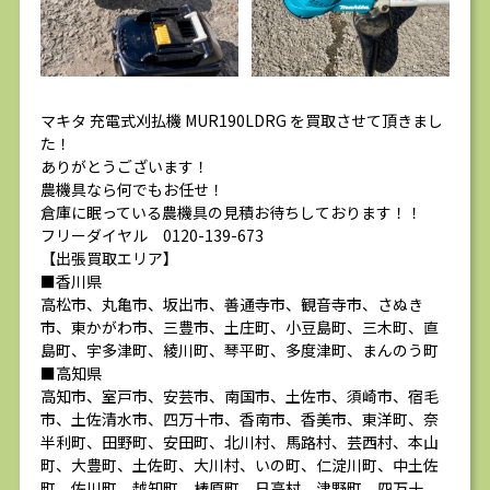
マキタ 充電式刈払機 MUR190LDRG を買取させて頂きまし
た！
ありがとうございます！
農機具なら何でもお任せ！
倉庫に眠っている農機具の見積お待ちしております！！
フリーダイヤル 0120-139-673
【出張買取エリア】
■香川県
高松市、丸亀市、坂出市、善通寺市、観音寺市、さぬき
市、東かがわ市、三豊市、土庄町、小豆島町、三木町、直
島町、宇多津町、綾川町、琴平町、多度津町、まんのう町
■高知県
高知市、室戸市、安芸市、南国市、土佐市、須崎市、宿毛
市、土佐清水市、四万十市、香南市、香美市、東洋町、奈
半利町、田野町、安田町、北川村、馬路村、芸西村、本山
町、大豊町、土佐町、大川村、いの町、仁淀川町、中土佐
町、佐川町、越知町、梼原町、日高村、津野町、四万十