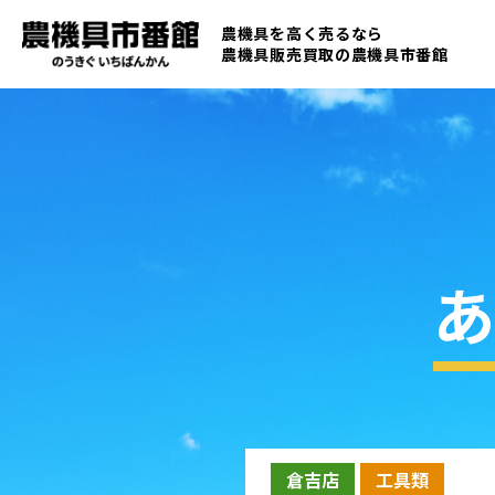
農機具を高く売るなら
農機具販売買取の
農機具市番館
あ
倉吉店
工具類