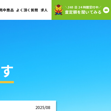
＼365 日 24 時間受付中／
売中商品
よく頂く質問
求人
査定額を聞いてみる
す
2025/08