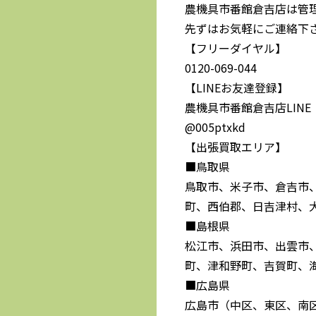
農機具市番館倉吉店は管
先ずはお気軽にご連絡下
【フリーダイヤル】
0120-069-044
【LINEお友達登録】
農機具市番館倉吉店LINE
@005ptxkd
【出張買取エリア】
■鳥取県
鳥取市、米子市、倉吉市
町、西伯郡、日吉津村、
■島根県
松江市、浜田市、出雲市
町、津和野町、吉賀町、
■広島県
広島市（中区、東区、南