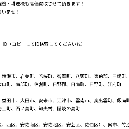
理機・耕運機も高価買取させて頂きます！
さいませ！
 ID（コピーしてID検索してくださいね）
、境港市、岩美町、若桜町、智頭町、八頭町、東伯郡、三朝町
大山町、南部町、伯耆町、日野郡、日南町、日野町、江府町
、益田市、大田市、安来市、江津市、雲南市、奥出雲町、飯南
海士町、西ノ島町、知夫村、隠岐の島町
区、西区、安佐南区、安佐北区、安芸区、佐伯区）、呉市、竹