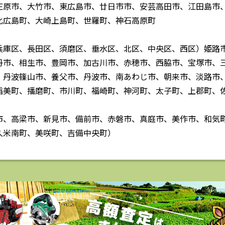
庄原市、大竹市、東広島市、廿日市市、安芸高田市、江田島市
北広島町、大崎上島町、世羅町、神石高原町
兵庫区、長田区、須磨区、垂水区、北区、中央区、西区）姫路
丹市、相生市、豊岡市、加古川市、赤穂市、西脇市、宝塚市、
、丹波篠山市、養父市、丹波市、南あわじ市、朝来市、淡路市
稲美町、播磨町、市川町、福崎町、神河町、太子町、上郡町、
市、高梁市、新見市、備前市、赤磐市、真庭市、美作市、和気
久米南町、美咲町、吉備中央町）