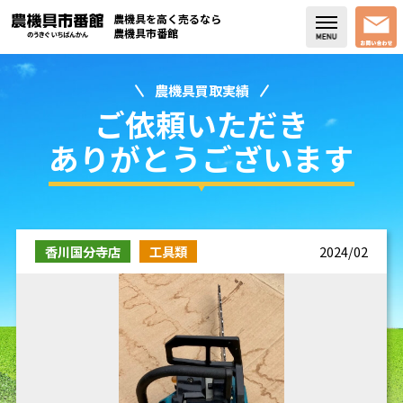
農機具を高く売るなら
農機具市番館
農機具買取実績
店舗紹介
ご依頼いただき
買取実績
ありがとうございます
コラム・スタッフブログ
取り扱い商品
香川国分寺店
工具類
2024/02
販売中の農機具
よく頂く質問
お問い合わせ