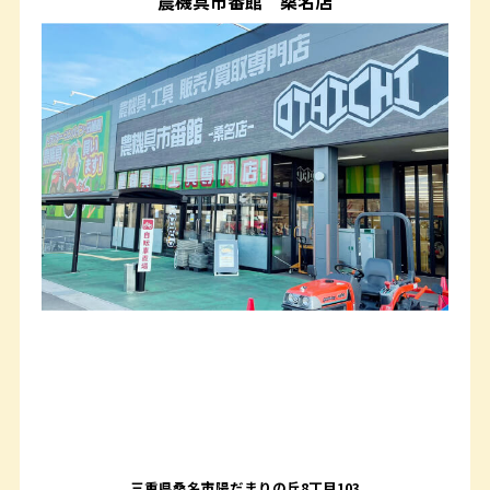
農機具市番館
桑名店
三重県桑名市陽だまりの丘8丁目103