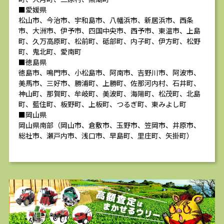
■愛媛県
松山市、今治市、宇和島市、八幡浜市、新居浜市、西条
市、大洲市、伊予市、四国中央市、西予市、東温市、上島
町、久万高原町、松前町、砥部町、内子町、伊方町、松野
町、鬼北町、愛南町
■徳島県
徳島市、鳴門市、小松島市、阿南市、吉野川市、阿波市、
美馬市、三好市、勝浦町、上勝町、佐那河内村、石井町、
神山町、那賀町、牟岐町、美波町、海陽町、松茂町、北島
町、藍住町、板野町、上板町、つるぎ町、東みよし町
■岡山県
岡山県南部（岡山市、倉敷市、玉野市、笠岡市、井原市、
総社市、瀬戸内市、浅口市、早島町、里庄町、矢掛町）