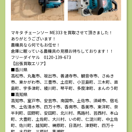
マキタ チェーンソー ME333 を買取させて頂きました！
ありがとうございます！
農機具なら何でもお任せ！
倉庫に眠っている農機具の見積お待ちしております！！
フリーダイヤル 0120-139-673
【出張買取エリア】
■香川県
高松市、丸亀市、坂出市、善通寺市、観音寺市、さぬき
市、東かがわ市、三豊市、土庄町、小豆島町、三木町、直
島町、宇多津町、綾川町、琴平町、多度津町、まんのう町
■高知県
高知市、室戸市、安芸市、南国市、土佐市、須崎市、宿毛
市、土佐清水市、四万十市、香南市、香美市、東洋町、奈
半利町、田野町、安田町、北川村、馬路村、芸西村、本山
町、大豊町、土佐町、大川村、いの町、仁淀川町、中土佐
町、佐川町、越知町、梼原町、日高村、津野町、四万十
町、大月町、三原村、黒潮町