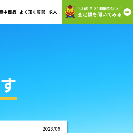
＼365 日 24 時間受付中／
売中商品
よく頂く質問
求人
査定額を聞いてみる
す
2023/06