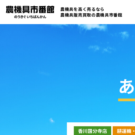
農機具を高く売るなら
農機具販売買取の
農機具市番館
あ
香川国分寺店
耕運機