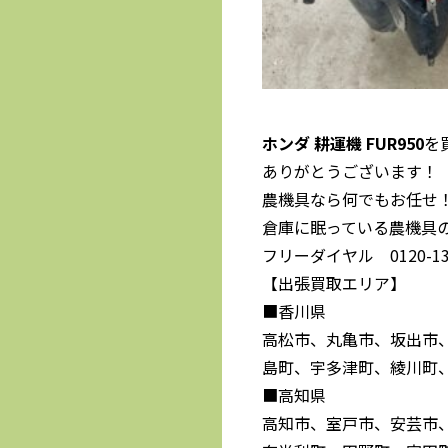
ホンダ 耕運機 FUR950
を
ありがとうございます！
農機具なら何でもお任せ
倉庫に眠っている農機具
フリーダイヤル 0120-139
【出張買取エリア】
■香川県
高松市、丸亀市、坂出市
島町、宇多津町、綾川町
■高知県
高知市、室戸市、安芸市