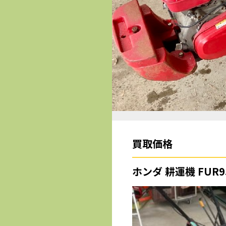
買取価格
ホンダ 耕運機 FU