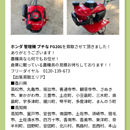
ホンダ 管理機 プチな FG201
を買取させて頂きました！
ありがとうございます！
農機具なら何でもお任せ！
倉庫に眠っている農機具の見積お待ちしております！！
フリーダイヤル 0120-139-673
【出張買取エリア】
■香川県
高松市、丸亀市、坂出市、善通寺市、観音寺市、さぬき
市、東かがわ市、三豊市、土庄町、小豆島町、三木町、直
島町、宇多津町、綾川町、琴平町、多度津町、まんのう町
■高知県
高知市、室戸市、安芸市、南国市、土佐市、須崎市、宿毛
市、土佐清水市、四万十市、香南市、香美市、東洋町、奈
半利町、田野町、安田町、北川村、馬路村、芸西村、本山