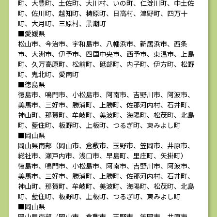
町、大豊町、土佐町、大川村、いの町、仁淀川町、中土佐
町、佐川町、越知町、梼原町、日高村、津野町、四万十
町、大月町、三原村、黒潮町
■愛媛県
松山市、今治市、宇和島市、八幡浜市、新居浜市、西条
市、大洲市、伊予市、四国中央市、西予市、東温市、上島
町、久万高原町、松前町、砥部町、内子町、伊方町、松野
町、鬼北町、愛南町
■徳島県
徳島市、鳴門市、小松島市、阿南市、吉野川市、阿波市、
美馬市、三好市、勝浦町、上勝町、佐那河内村、石井町、
神山町、那賀町、牟岐町、美波町、海陽町、松茂町、北島
町、藍住町、板野町、上板町、つるぎ町、東みよし町
■岡山県
岡山県南部（岡山市、倉敷市、玉野市、笠岡市、井原市、
総社市、瀬戸内市、浅口市、早島町、里庄町、矢掛町）
徳島市、鳴門市、小松島市、阿南市、吉野川市、阿波市、
美馬市、三好市、勝浦町、上勝町、佐那河内村、石井町、
神山町、那賀町、牟岐町、美波町、海陽町、松茂町、北島
町、藍住町、板野町、上板町、つるぎ町、東みよし町
■岡山県
岡山県南部（岡山市、倉敷市、玉野市、笠岡市、井原市、