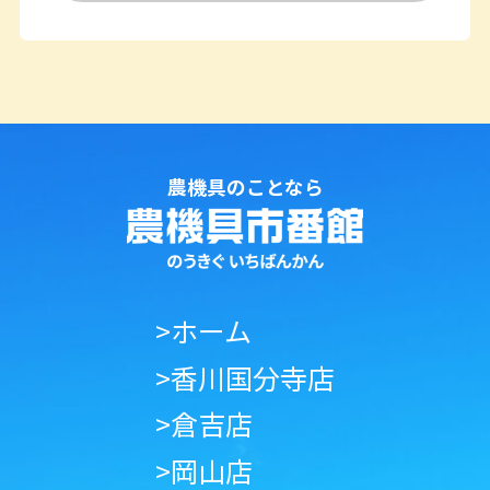
農機具のことなら
>ホーム
>香川国分寺店
>倉吉店
>岡山店