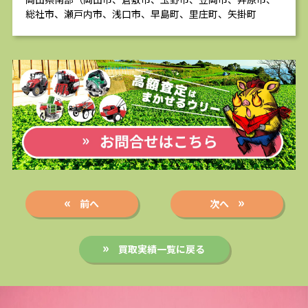
総社市、瀬戸内市、浅口市、早島町、里庄町、矢掛町
前へ
次へ
買取実績一覧に戻る