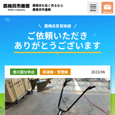
農機具を高く売るなら
農機具市番館
農機具買取実績
店舗紹介
ご依頼いただき
買取実績
ありがとうございます
コラム・スタッフブログ
取り扱い商品
香川国分寺店
耕運機・管理機
2023/06
販売中の農機具
よく頂く質問
お問い合わせ