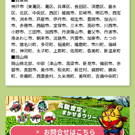
■兵庫県
神戸市（東灘区、灘区、兵庫区、長田区、須磨区、垂水
区、北区、中央区、西区）姫路市、尼崎市、明石市、西宮
市、洲本市、芦屋市、伊丹市、相生市、豊岡市、加古川
市、赤穂市、西脇市、宝塚市、三木市、高砂市、川西市、
小野市、三田市、加西市、丹波篠山市、養父市、丹波市、
南あわじ市、朝来市、淡路市、宍粟市、加東市、たつの
市、猪名川町、多可町、稲美町、播磨町、市川町、福崎
町、神河町、太子町、上郡町、佐用町、香美町、新温泉町
■岡山県
岡山県北部、中部（津山市、高梁市、新見市、備前市、赤
磐市、真庭市、美作市、和気町、新庄村、鏡野町、勝央
町、奈義町、西粟倉村、久米南町、美咲町、吉備中央町）