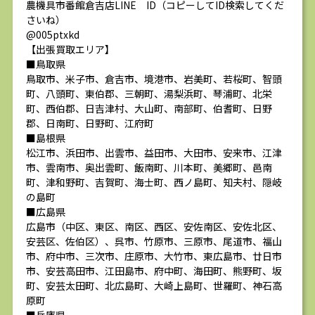
農機具市番館倉吉店LINE ID（コピーしてID検索してくだ
さいね）
@005ptxkd
【出張買取エリア】
■鳥取県
鳥取市、米子市、倉吉市、境港市、岩美町、若桜町、智頭
町、八頭町、東伯郡、三朝町、湯梨浜町、琴浦町、北栄
町、西伯郡、日吉津村、大山町、南部町、伯耆町、日野
郡、日南町、日野町、江府町
■島根県
松江市、浜田市、出雲市、益田市、大田市、安来市、江津
市、雲南市、奥出雲町、飯南町、川本町、美郷町、邑南
町、津和野町、吉賀町、海士町、西ノ島町、知夫村、隠岐
の島町
■広島県
広島市（中区、東区、南区、西区、安佐南区、安佐北区、
安芸区、佐伯区）、呉市、竹原市、三原市、尾道市、福山
市、府中市、三次市、庄原市、大竹市、東広島市、廿日市
市、安芸高田市、江田島市、府中町、海田町、熊野町、坂
町、安芸太田町、北広島町、大崎上島町、世羅町、神石高
原町