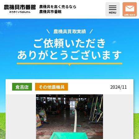
農機具を高く売るなら
農機具市番館
農機具買取実績
店舗紹介
ご依頼いただき
買取実績
ありがとうございます
コラム・スタッフブログ
取り扱い商品
倉吉店
その他農機具
2024/11
販売中の農機具
よく頂く質問
お問い合わせ