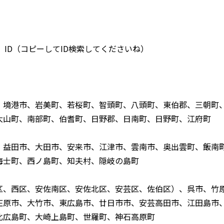
 ID（コピーしてID検索してくださいね）
、境港市、岩美町、若桜町、智頭町、八頭町、東伯郡、三朝町
大山町、南部町、伯耆町、日野郡、日南町、日野町、江府町
、益田市、大田市、安来市、江津市、雲南市、奥出雲町、飯南
海士町、西ノ島町、知夫村、隠岐の島町
区、西区、安佐南区、安佐北区、安芸区、佐伯区）、呉市、竹
庄原市、大竹市、東広島市、廿日市市、安芸高田市、江田島市
北広島町、大崎上島町、世羅町、神石高原町