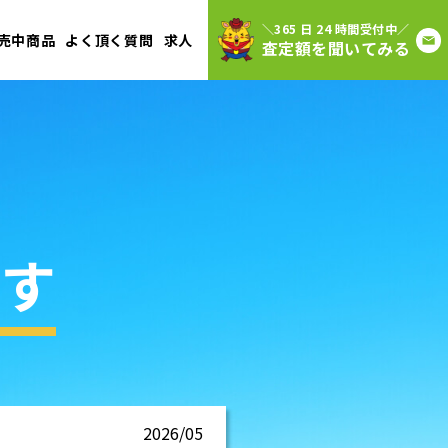
＼365 日 24 時間受付中／
売中商品
よく頂く質問
求人
査定額を聞いてみる
す
2026/05