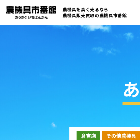
農機具を高く売るなら
農機具販売買取の
農機具市番館
あ
倉吉店
その他農機具