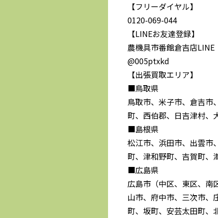
【フリーダイヤル】
0120-069-044
【LINEお友達登録】
農機具市番館倉吉店LINE
@005ptxkd
【出張買取エリア】
■鳥取県
鳥取市、米子市、倉吉市
町、西伯郡、日吉津村、
■島根県
松江市、浜田市、出雲市
町、津和野町、吉賀町、
■広島県
広島市（中区、東区、南
山市、府中市、三次市、
町、坂町、安芸太田町、