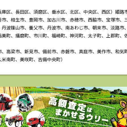
兵庫区、長田区、須磨区、垂水区、北区、中央区、西区）姫路
丹市、相生市、豊岡市、加古川市、赤穂市、西脇市、宝塚市、
、丹波篠山市、養父市、丹波市、南あわじ市、朝来市、淡路市
稲美町、播磨町、市川町、福崎町、神河町、太子町、上郡町、
市、高梁市、新見市、備前市、赤磐市、真庭市、美作市、和気
久米南町、美咲町、吉備中央町）