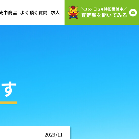
＼365 日 24 時間受付中／
売中商品
よく頂く質問
求人
査定額を聞いてみる
す
2023/11