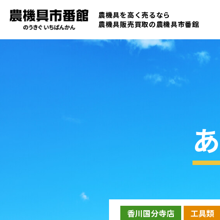
農機具を高く売るなら
農機具販売買取の
農機具市番館
あ
香川国分寺店
工具類