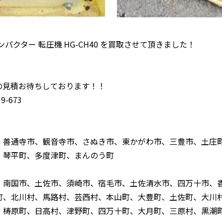
パクター 転圧機 HG-CH40 を買取させて頂きました！
！
の見積お待ちしております！！
-673
、善通寺市、観音寺市、さぬき市、東かがわ市、三豊市、土庄
、琴平町、多度津町、まんのう町
、南国市、土佐市、須崎市、宿毛市、土佐清水市、四万十市、
町、北川村、馬路村、芸西村、本山町、大豊町、土佐町、大川
、梼原町、日高村、津野町、四万十町、大月町、三原村、黒潮