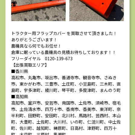
トラクター用フラップカバー を買取させて頂きました！
ありがとうございます！
農機具なら何でもお任せ！
倉庫に眠っている農機具の見積お待ちしております！！
フリーダイヤル 0120-139-673
【出張買取エリア】
■香川県
高松市、丸亀市、坂出市、善通寺市、観音寺市、さぬき
市、東かがわ市、三豊市、土庄町、小豆島町、三木町、直
島町、宇多津町、綾川町、琴平町、多度津町、まんのう町
■高知県
高知市、室戸市、安芸市、南国市、土佐市、須崎市、宿毛
市、土佐清水市、四万十市、香南市、香美市、東洋町、奈
半利町、田野町、安田町、北川村、馬路村、芸西村、本山
町、大豊町、土佐町、大川村、いの町、仁淀川町、中土佐
町、佐川町、越知町、梼原町、日高村、津野町、四万十
町、大月町、三原村、黒潮町