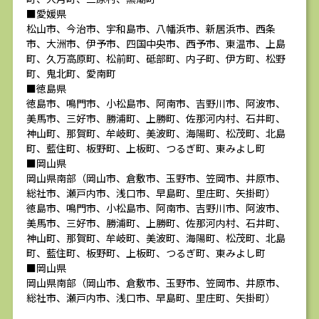
■愛媛県
松山市、今治市、宇和島市、八幡浜市、新居浜市、西条
市、大洲市、伊予市、四国中央市、西予市、東温市、上島
町、久万高原町、松前町、砥部町、内子町、伊方町、松野
町、鬼北町、愛南町
■徳島県
徳島市、鳴門市、小松島市、阿南市、吉野川市、阿波市、
美馬市、三好市、勝浦町、上勝町、佐那河内村、石井町、
神山町、那賀町、牟岐町、美波町、海陽町、松茂町、北島
町、藍住町、板野町、上板町、つるぎ町、東みよし町
■岡山県
岡山県南部（岡山市、倉敷市、玉野市、笠岡市、井原市、
総社市、瀬戸内市、浅口市、早島町、里庄町、矢掛町）
徳島市、鳴門市、小松島市、阿南市、吉野川市、阿波市、
美馬市、三好市、勝浦町、上勝町、佐那河内村、石井町、
神山町、那賀町、牟岐町、美波町、海陽町、松茂町、北島
町、藍住町、板野町、上板町、つるぎ町、東みよし町
■岡山県
岡山県南部（岡山市、倉敷市、玉野市、笠岡市、井原市、
総社市、瀬戸内市、浅口市、早島町、里庄町、矢掛町）