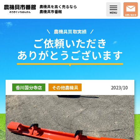
農機具を高く売るなら
農機具市番館
農機具買取実績
店舗紹介
ご依頼いただき
買取実績
ありがとうございます
コラム・スタッフブログ
取り扱い商品
香川国分寺店
その他農機具
2023/10
販売中の農機具
よく頂く質問
お問い合わせ