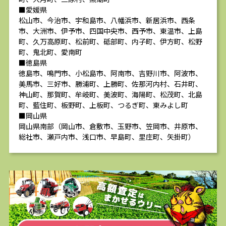
■愛媛県
松山市、今治市、宇和島市、八幡浜市、新居浜市、西条
市、大洲市、伊予市、四国中央市、西予市、東温市、上島
町、久万高原町、松前町、砥部町、内子町、伊方町、松野
町、鬼北町、愛南町
■徳島県
徳島市、鳴門市、小松島市、阿南市、吉野川市、阿波市、
美馬市、三好市、勝浦町、上勝町、佐那河内村、石井町、
神山町、那賀町、牟岐町、美波町、海陽町、松茂町、北島
町、藍住町、板野町、上板町、つるぎ町、東みよし町
■岡山県
岡山県南部（岡山市、倉敷市、玉野市、笠岡市、井原市、
総社市、瀬戸内市、浅口市、早島町、里庄町、矢掛町）