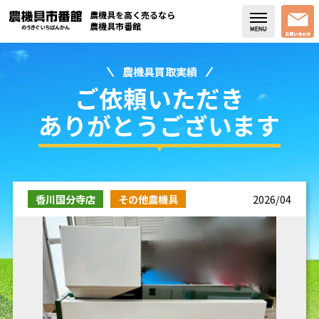
農機具を高く売るなら
農機具市番館
農機具買取実績
店舗紹介
ご依頼いただき
買取実績
ありがとうございます
コラム・スタッフブログ
取り扱い商品
香川国分寺店
その他農機具
2026/04
販売中の農機具
よく頂く質問
お問い合わせ