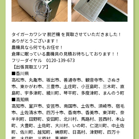
タイガーカワシマ 脱芒機 を買取させていただきました！
ありがとうございます！
農機具なら何でもお任せ！
倉庫に眠っている農機具の見積お待ちしております！！
フリーダイヤル 0120-139-673
【出張買取エリア】
■香川県
高松市、丸亀市、坂出市、善通寺市、観音寺市、さぬき
市、東かがわ市、三豊市、土庄町、小豆島町、三木町、直
島町、宇多津町、綾川町、琴平町、多度津町、まんのう町
■高知県
高知市、室戸市、安芸市、南国市、土佐市、須崎市、宿毛
市、土佐清水市、四万十市、香南市、香美市、東洋町、奈
半利町、田野町、安田町、北川村、馬路村、芸西村、本山
町、大豊町、土佐町、大川村、いの町、仁淀川町、中土佐
町、佐川町、越知町、梼原町、日高村、津野町、四万十
町、大月町、三原村、黒潮町