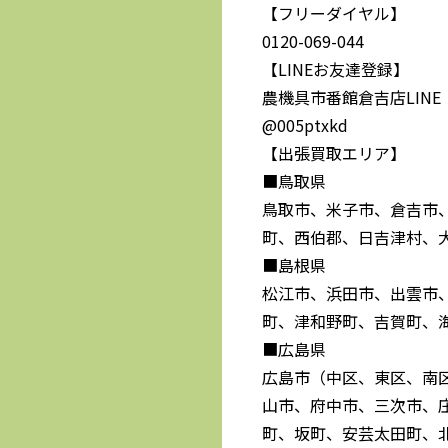
【フリーダイヤル】
0120-069-044
【LINEお友達登録】
農機具市番館倉吉店LINE
@005ptxkd
【出張買取エリア】
■鳥取県
鳥取市、米子市、倉吉市
町、西伯郡、日吉津村、
■島根県
松江市、浜田市、出雲市
町、津和野町、吉賀町、
■広島県
広島市（中区、東区、南
山市、府中市、三次市、
町、坂町、安芸太田町、