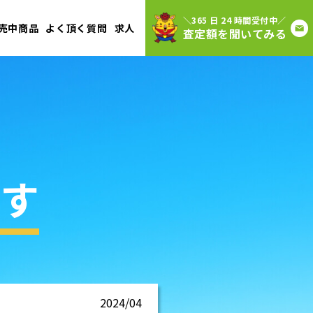
＼365 日 24 時間受付中／
売中商品
よく頂く質問
求人
査定額を聞いてみる
す
2024/04