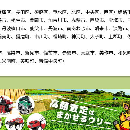
兵庫区、長田区、須磨区、垂水区、北区、中央区、西区）姫路
丹市、相生市、豊岡市、加古川市、赤穂市、西脇市、宝塚市、
、丹波篠山市、養父市、丹波市、南あわじ市、朝来市、淡路市
稲美町、播磨町、市川町、福崎町、神河町、太子町、上郡町、
市、高梁市、新見市、備前市、赤磐市、真庭市、美作市、和気
久米南町、美咲町、吉備中央町）