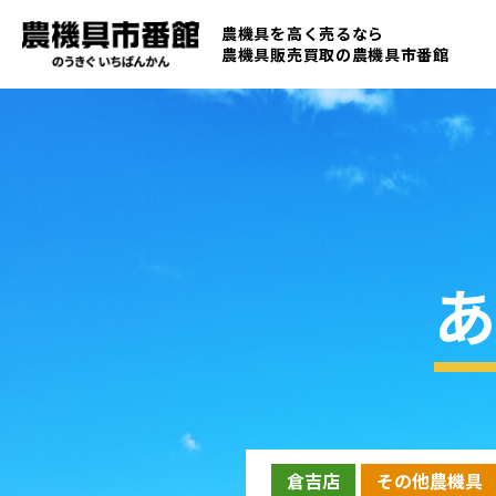
農機具を高く売るなら
農機具販売買取の
農機具市番館
あ
倉吉店
その他農機具