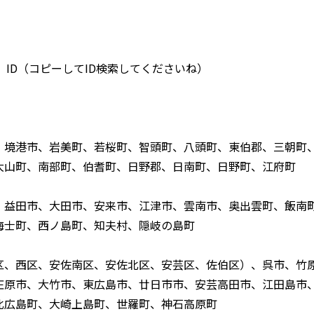
 ID（コピーしてID検索してくださいね）
、境港市、岩美町、若桜町、智頭町、八頭町、東伯郡、三朝町
大山町、南部町、伯耆町、日野郡、日南町、日野町、江府町
、益田市、大田市、安来市、江津市、雲南市、奥出雲町、飯南
海士町、西ノ島町、知夫村、隠岐の島町
区、西区、安佐南区、安佐北区、安芸区、佐伯区）、呉市、竹
庄原市、大竹市、東広島市、廿日市市、安芸高田市、江田島市
北広島町、大崎上島町、世羅町、神石高原町