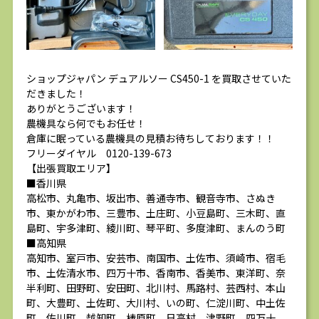
ショップジャパン デュアルソー CS450-1 を買取させていた
だきました！
ありがとうございます！
農機具なら何でもお任せ！
倉庫に眠っている農機具の見積お待ちしております！！
フリーダイヤル 0120-139-673
【出張買取エリア】
■香川県
高松市、丸亀市、坂出市、善通寺市、観音寺市、さぬき
市、東かがわ市、三豊市、土庄町、小豆島町、三木町、直
島町、宇多津町、綾川町、琴平町、多度津町、まんのう町
■高知県
高知市、室戸市、安芸市、南国市、土佐市、須崎市、宿毛
市、土佐清水市、四万十市、香南市、香美市、東洋町、奈
半利町、田野町、安田町、北川村、馬路村、芸西村、本山
町、大豊町、土佐町、大川村、いの町、仁淀川町、中土佐
町、佐川町、越知町、梼原町、日高村、津野町、四万十