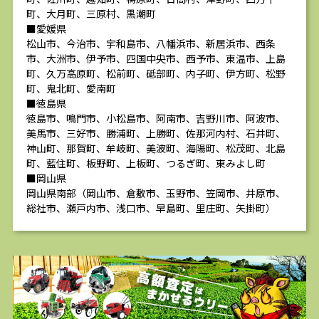
町、大月町、三原村、黒潮町
■愛媛県
松山市、今治市、宇和島市、八幡浜市、新居浜市、西条
市、大洲市、伊予市、四国中央市、西予市、東温市、上島
町、久万高原町、松前町、砥部町、内子町、伊方町、松野
町、鬼北町、愛南町
■徳島県
徳島市、鳴門市、小松島市、阿南市、吉野川市、阿波市、
美馬市、三好市、勝浦町、上勝町、佐那河内村、石井町、
神山町、那賀町、牟岐町、美波町、海陽町、松茂町、北島
町、藍住町、板野町、上板町、つるぎ町、東みよし町
■岡山県
岡山県南部（岡山市、倉敷市、玉野市、笠岡市、井原市、
総社市、瀬戸内市、浅口市、早島町、里庄町、矢掛町）