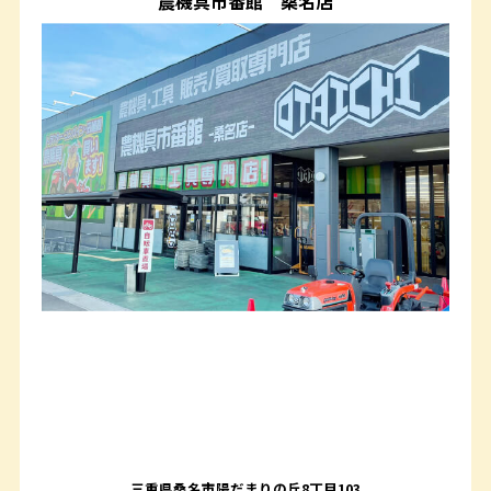
農機具市番館
桑名店
三重県桑名市陽だまりの丘8丁目103