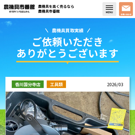
農機具を高く売るなら
農機具市番館
農機具買取実績
店舗紹介
ご依頼いただき
買取実績
ありがとうございます
コラム・スタッフブログ
取り扱い商品
香川国分寺店
工具類
2026/03
販売中の農機具
よく頂く質問
お問い合わせ