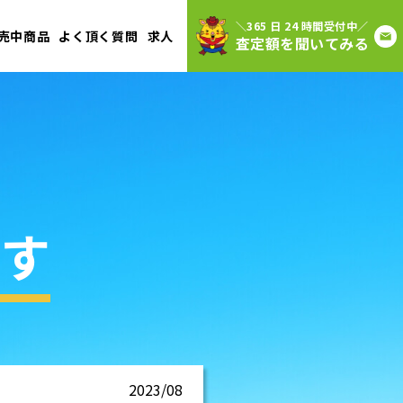
＼365 日 24 時間受付中／
売中商品
よく頂く質問
求人
査定額を聞いてみる
す
2023/08