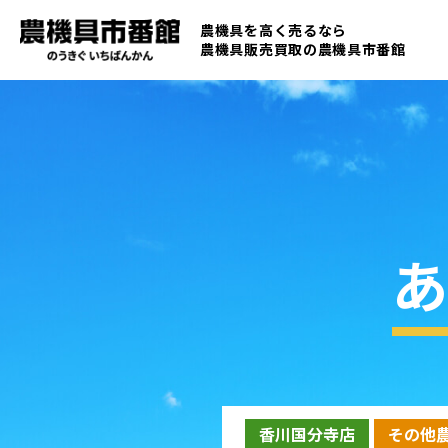
農機具を高く売るなら
農機具販売買取の
農機具市番館
あ
香川国分寺店
その他