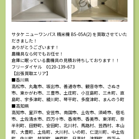
サタケ ニューワンパス 精米機 BS-05A(2) を買取させていた
だきました！
ありがとうございます！
農機具なら何でもお任せ！
倉庫に眠っている農機具の見積お待ちしております！！
フリーダイヤル 0120-139-673
【出張買取エリア】
■香川県
高松市、丸亀市、坂出市、善通寺市、観音寺市、さぬき
市、東かがわ市、三豊市、土庄町、小豆島町、三木町、直
島町、宇多津町、綾川町、琴平町、多度津町、まんのう町
■高知県
高知市、室戸市、安芸市、南国市、土佐市、須崎市、宿毛
市、土佐清水市、四万十市、香南市、香美市、東洋町、奈
半利町、田野町、安田町、北川村、馬路村、芸西村、本山
町、大豊町、土佐町、大川村、いの町、仁淀川町、中土佐
町、佐川町、越知町、梼原町、日高村、津野町、四万十