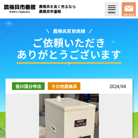
農機具を高く売るなら
農機具市番館
農機具買取実績
店舗紹介
ご依頼いただき
買取実績
ありがとうございます
コラム・スタッフブログ
取り扱い商品
香川国分寺店
その他農機具
2024/04
販売中の農機具
よく頂く質問
お問い合わせ