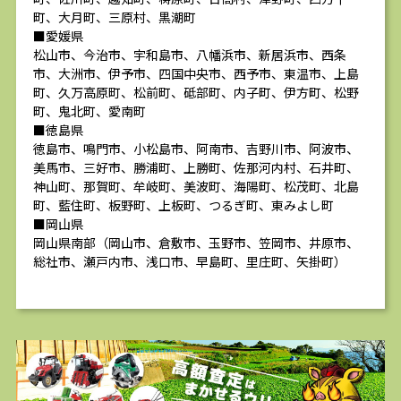
町、大月町、三原村、黒潮町
■愛媛県
松山市、今治市、宇和島市、八幡浜市、新居浜市、西条
市、大洲市、伊予市、四国中央市、西予市、東温市、上島
町、久万高原町、松前町、砥部町、内子町、伊方町、松野
町、鬼北町、愛南町
■徳島県
徳島市、鳴門市、小松島市、阿南市、吉野川市、阿波市、
美馬市、三好市、勝浦町、上勝町、佐那河内村、石井町、
神山町、那賀町、牟岐町、美波町、海陽町、松茂町、北島
町、藍住町、板野町、上板町、つるぎ町、東みよし町
■岡山県
岡山県南部（岡山市、倉敷市、玉野市、笠岡市、井原市、
総社市、瀬戸内市、浅口市、早島町、里庄町、矢掛町）